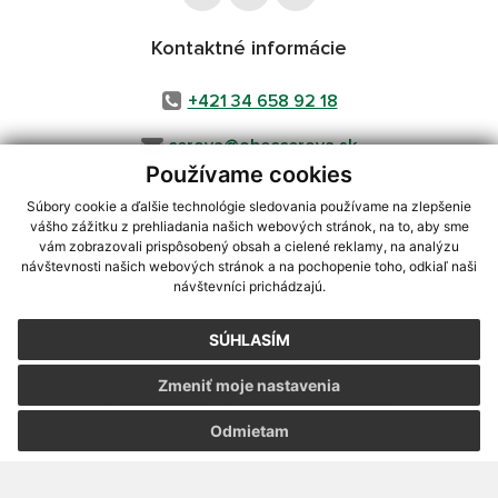
Kontaktné informácie
+421 34 658 92 18
cerova@obeccerova.sk
Používame cookies
Súbory cookie a ďalšie technológie sledovania používame na zlepšenie
vášho zážitku z prehliadania našich webových stránok, na to, aby sme
využite možnosť získavania aktuálnych informácií s využitím RSS
,
vám zobrazovali prispôsobený obsah a cielené reklamy, na analýzu
CMS systém (redakčný) systém ECHELON 2,
Mapa stránok
,
web portál
,
návštevnosti našich webových stránok a na pochopenie toho, odkiaľ naši
návštevníci prichádzajú.
webhosting
,
webex.digital, s.r.o.
,
domény
,
registrácia domény
,
spoločnosť webex.digital, s.r.o.
,
technický prevádzkovateľ
SÚHLASÍM
Posledná aktualizácia:
31.07.2026
Zmeniť moje nastavenia
Vytlačiť stránku
|
Vyhlásenie o prístupnosti
Autorské práva
|
Cookies
Odmietam
webdesign
|