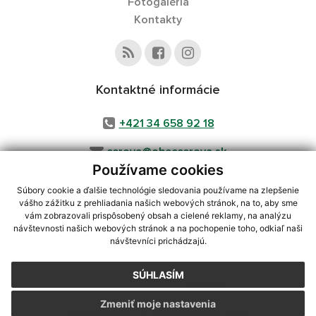
Fotogaléria
Kontakty
Kontaktné informácie
+421 34 658 92 18
cerova@obeccerova.sk
Používame cookies
Súbory cookie a ďalšie technológie sledovania používame na zlepšenie
vášho zážitku z prehliadania našich webových stránok, na to, aby sme
využite možnosť získavania aktuálnych informácií s využitím RSS
,
vám zobrazovali prispôsobený obsah a cielené reklamy, na analýzu
CMS systém (redakčný) systém ECHELON 2,
Mapa stránok
,
web portál
,
návštevnosti našich webových stránok a na pochopenie toho, odkiaľ naši
návštevníci prichádzajú.
webhosting
,
webex.digital, s.r.o.
,
domény
,
registrácia domény
,
spoločnosť webex.digital, s.r.o.
,
technický prevádzkovateľ
SÚHLASÍM
Posledná aktualizácia:
31.07.2026
Zmeniť moje nastavenia
Vytlačiť stránku
|
Vyhlásenie o prístupnosti