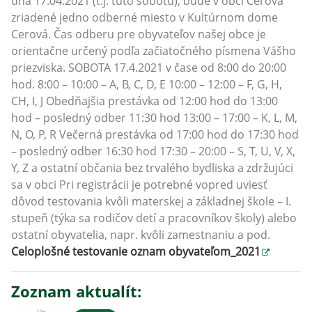
dňa 17.04.2021 (t.j. túto sobotu), bude v obci Cerová
zriadené jedno odberné miesto v Kultúrnom dome
Cerová. Čas odberu pre obyvateľov našej obce je
orientačne určený podľa začiatočného písmena Vášho
priezviska. SOBOTA 17.4.2021 v čase od 8:00 do 20:00
hod. 8:00 – 10:00 – A, B, C, D, E 10:00 – 12:00 – F, G, H,
CH, I, J Obedňajšia prestávka od 12:00 hod do 13:00
hod – posledný odber 11:30 hod 13:00 – 17:00 – K, L, M,
N, O, P, R Večerná prestávka od 17:00 hod do 17:30 hod
– posledný odber 16:30 hod 17:30 – 20:00 – S, T, U, V, X,
Y, Z a ostatní občania bez trvalého bydliska a zdržujúci
sa v obci Pri registrácii je potrebné vopred uviesť
dôvod testovania kvôli materskej a základnej škole – I.
stupeň (týka sa rodičov detí a pracovníkov školy) alebo
ostatní obyvatelia, napr. kvôli zamestnaniu a pod.
Celoplošné testovanie oznam obyvateľom_2021
Zoznam aktualít: