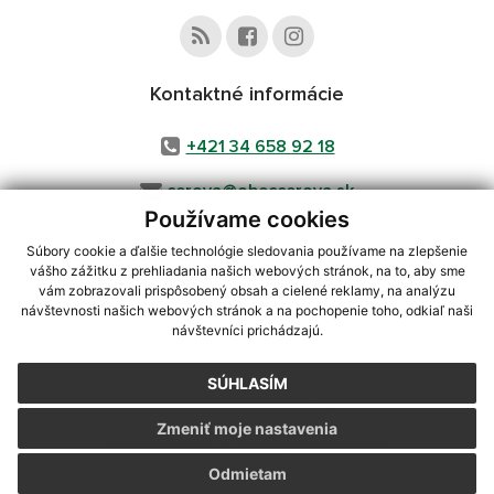
Kontaktné informácie
+421 34 658 92 18
cerova@obeccerova.sk
Používame cookies
Súbory cookie a ďalšie technológie sledovania používame na zlepšenie
vášho zážitku z prehliadania našich webových stránok, na to, aby sme
využite možnosť získavania aktuálnych informácií s využitím RSS
,
vám zobrazovali prispôsobený obsah a cielené reklamy, na analýzu
CMS systém (redakčný) systém ECHELON 2,
Mapa stránok
,
web portál
,
návštevnosti našich webových stránok a na pochopenie toho, odkiaľ naši
návštevníci prichádzajú.
webhosting
,
webex.digital, s.r.o.
,
domény
,
registrácia domény
,
spoločnosť webex.digital, s.r.o.
,
technický prevádzkovateľ
SÚHLASÍM
Posledná aktualizácia:
31.07.2026
Zmeniť moje nastavenia
Vytlačiť stránku
|
Vyhlásenie o prístupnosti
Autorské práva
|
Cookies
Odmietam