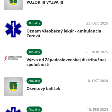
POZOR !!! VÝZVA !!!
23. DEC 2025
Aktuality
Oznam všeobecný lekár - ambulancia
Cerová
25. NOV 2025
Aktuality
Výzva od Západoslovenskej distribučnej
spoločnosti
18. OKT 2024
Aktuality
Osvetový balíček
15. FEB 2024
Aktuality