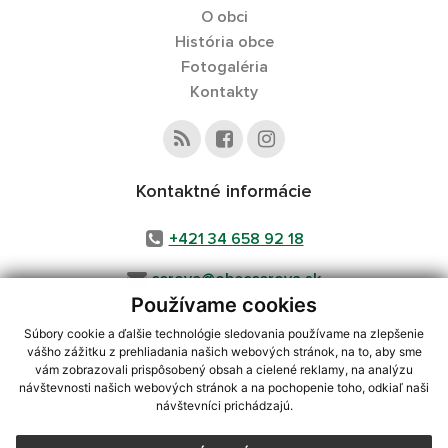
O obci
História obce
Fotogaléria
Kontakty
Kontaktné informácie
+421 34 658 92 18
cerova@obeccerova.sk
Používame cookies
Súbory cookie a ďalšie technológie sledovania používame na zlepšenie
vášho zážitku z prehliadania našich webových stránok, na to, aby sme
využite možnosť získavania aktuálnych informácií s využitím RSS
,
vám zobrazovali prispôsobený obsah a cielené reklamy, na analýzu
CMS systém (redakčný) systém ECHELON 2,
Mapa stránok
,
web portál
,
návštevnosti našich webových stránok a na pochopenie toho, odkiaľ naši
návštevníci prichádzajú.
webhosting
,
webex.digital, s.r.o.
,
domény
,
registrácia domény
,
spoločnosť webex.digital, s.r.o.
,
technický prevádzkovateľ