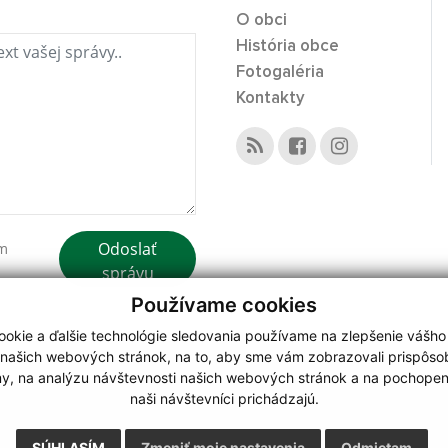
O obci
História obce
Fotogaléria
Kontakty
Odoslať
ím
správu
Používame cookies
okie a ďalšie technológie sledovania používame na zlepšenie vášho
 našich webových stránok, na to, aby sme vám zobrazovali prispôs
my, na analýzu návštevnosti našich webových stránok a na pochopeni
webdesign
|
naši návštevníci prichádzajú.
.
,
o.
,
SÚHLASÍM
Zmeniť moje nastavenia
Odmietam