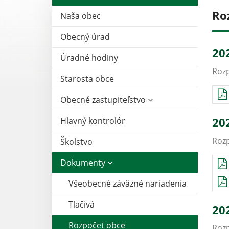
Ro
Naša obec
Obecný úrad
20
Úradné hodiny
Rozp
Starosta obce
Obecné zastupiteľstvo
20
Hlavný kontrolór
Rozp
Školstvo
Dokumenty
Všeobecné záväzné nariadenia
Tlačivá
20
Rozpočet obce
Rozp