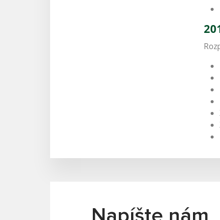
20
Rozp
Napíšte nám