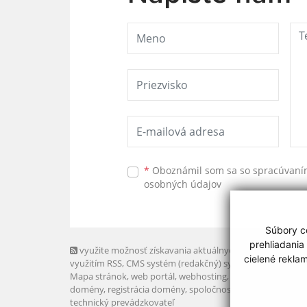
*
Oboznámil som sa so
spracúvan
osobných údajov
Súbory co
prehliadania
využite možnosť získavania aktuálnych informácií s
cielené rekla
využitím RSS
, CMS systém (redakčný) systém ECHELON 2,
Mapa stránok
,
web portál
,
webhosting
,
webex.digital, s.r.o
domény
,
registrácia domény
,
spoločnosť webex.digital, s.r.
technický prevádzkovateľ