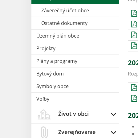
Záverečný účet obce
Ostatné dokumenty
Územný plán obce
Projekty
Plány a programy
20
Bytový dom
Rozp
Symboly obce
Voľby
Život v obci
20
Zverejňovanie