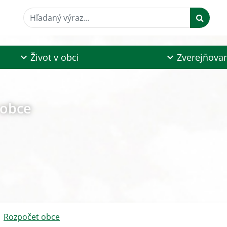
Hľadaný výraz...
Život v obci
Zverejňova
 obce
Rozpočet obce