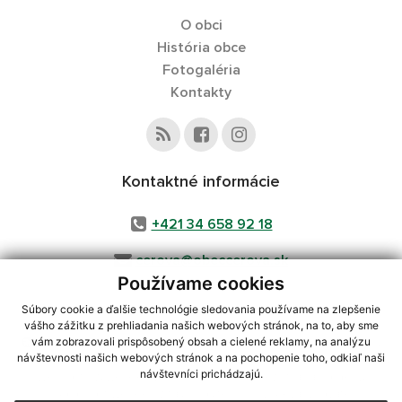
O obci
História obce
Fotogaléria
Kontakty
Kontaktné informácie
+421 34 658 92 18
cerova@obeccerova.sk
Používame cookies
Súbory cookie a ďalšie technológie sledovania používame na zlepšenie
vášho zážitku z prehliadania našich webových stránok, na to, aby sme
využite možnosť získavania aktuálnych informácií s využitím RSS
,
vám zobrazovali prispôsobený obsah a cielené reklamy, na analýzu
CMS systém (redakčný) systém ECHELON 2,
Mapa stránok
,
web portál
,
návštevnosti našich webových stránok a na pochopenie toho, odkiaľ naši
návštevníci prichádzajú.
webhosting
,
webex.digital, s.r.o.
,
domény
,
registrácia domény
,
spoločnosť webex.digital, s.r.o.
,
technický prevádzkovateľ