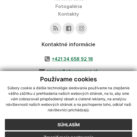
Fotogaléria
Kontakty
Kontaktné informácie
+421 34 658 92 18
cerova@obeccerova.sk
Používame cookies
Súbory cookie a ďalšie technológie sledovania používame na zlepšenie
vášho zážitku z prehliadania našich webových stránok, na to, aby sme
využite možnosť získavania aktuálnych informácií s využitím RSS
,
vám zobrazovali prispôsobený obsah a cielené reklamy, na analýzu
CMS systém (redakčný) systém ECHELON 2,
Mapa stránok
,
web portál
,
návštevnosti našich webových stránok a na pochopenie toho, odkiaľ naši
návštevníci prichádzajú.
webhosting
,
webex.digital, s.r.o.
,
domény
,
registrácia domény
,
spoločnosť webex.digital, s.r.o.
,
technický prevádzkovateľ
SÚHLASÍM
Posledná aktualizácia:
31.07.2026