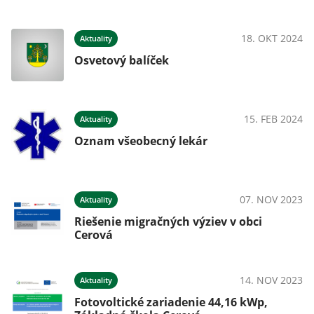
18. OKT 2024
Aktuality
Osvetový balíček
15. FEB 2024
Aktuality
Oznam všeobecný lekár
07. NOV 2023
Aktuality
Riešenie migračných výziev v obci
Cerová
14. NOV 2023
Aktuality
Fotovoltické zariadenie 44,16 kWp,