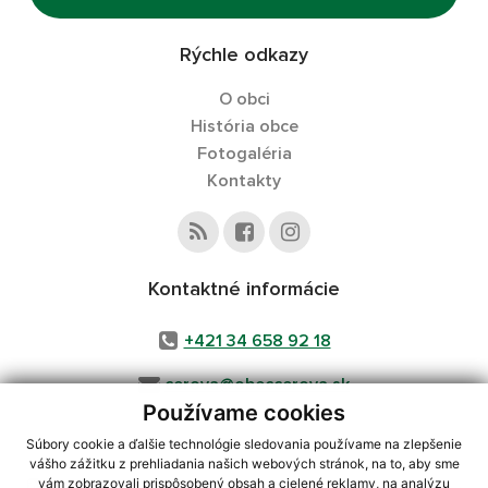
Rýchle odkazy
O obci
História obce
Fotogaléria
Kontakty
Kontaktné informácie
+421 34 658 92 18
cerova@obeccerova.sk
Používame cookies
Súbory cookie a ďalšie technológie sledovania používame na zlepšenie
vášho zážitku z prehliadania našich webových stránok, na to, aby sme
využite možnosť získavania aktuálnych informácií s využitím RSS
,
vám zobrazovali prispôsobený obsah a cielené reklamy, na analýzu