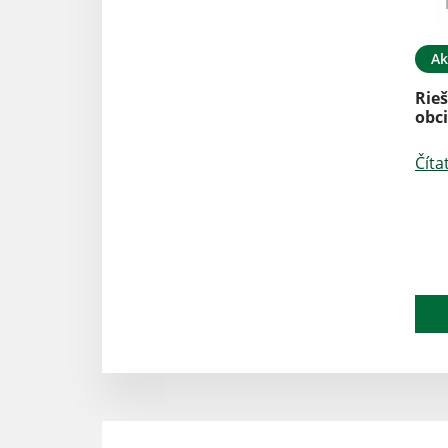
Ak
Rieš
obc
Číta