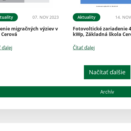
tuality
07. NOV 2023
Aktuality
14. NOV
enie migračných výziev v
Fotovoltické zariadenie 
i Cerová
kWp, Základná škola Ce
ť ďalej
Čítať ďalej
Načítať ďalšie
Archív