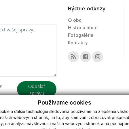
Rýchle odkazy
O obci
História obce
Fotogaléria
Kontakty
Odoslať
ím
správu
Používame cookies
okie a ďalšie technológie sledovania používame na zlepšenie vášho
 našich webových stránok, na to, aby sme vám zobrazovali prispôs
my, na analýzu návštevnosti našich webových stránok a na pochopeni
webdesign
|