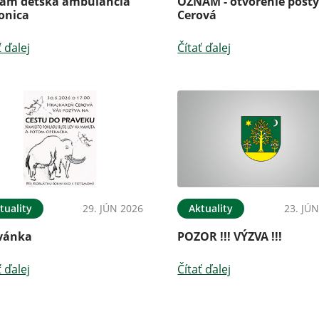
am detská ambulancia
OZNAM - otvorenie pošt
onica
Cerová
ť ďalej
Čítať ďalej
tuality
29. JÚN 2026
Aktuality
23. JÚ
vánka
POZOR !!! VÝZVA !!!
ť ďalej
Čítať ďalej