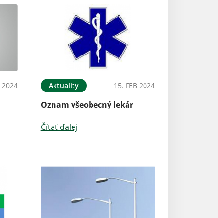
 2024
Aktuality
15. FEB 2024
Oznam všeobecný lekár
Čítať ďalej