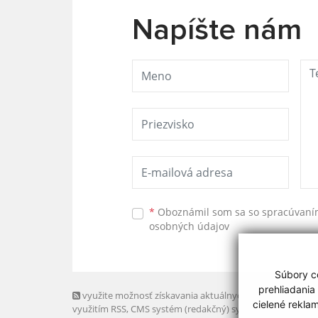
Napíšte nám
*
Oboznámil som sa so
spracúvan
osobných údajov
Súbory co
prehliadania
využite možnosť získavania aktuálnych informácií s
cielené rekla
využitím RSS
, CMS systém (redakčný) systém ECHELON 2,