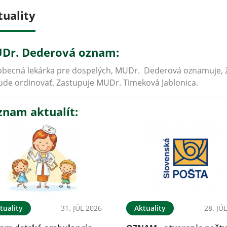
tuality
Dr. Dederová oznam:
becná lekárka pre dospelých, MUDr. Dederová oznamuje, že 
de ordinovať. Zastupuje MUDr. Timeková Jablonica.
znam aktualít:
tuality
31. JÚL 2026
Aktuality
28. JÚ