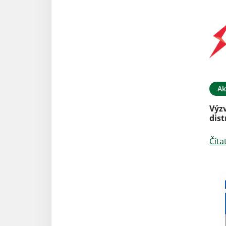
Ak
Výz
dist
Číta