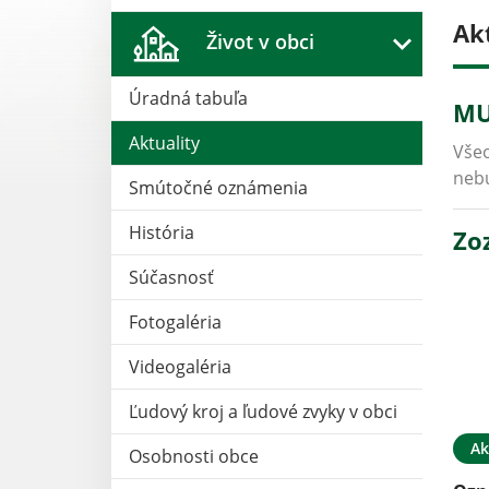
Ak
Život v obci
Úradná tabuľa
MU
Aktuality
Všeo
nebu
Smútočné oznámenia
História
Zo
Súčasnosť
Fotogaléria
Videogaléria
Ľudový kroj a ľudové zvyky v obci
Ak
Osobnosti obce