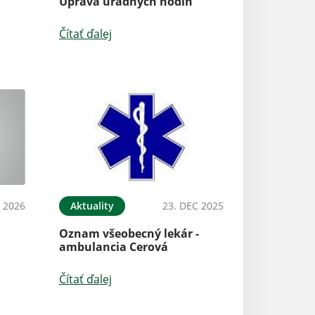
y
Úprava úradných hodín
Čítať ďalej
N 2026
Aktuality
23. DEC 2025
Oznam všeobecný lekár -
ambulancia Cerová
Čítať ďalej