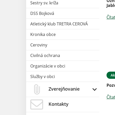
Ozn
Sestry sv. kríža
Jabl
DSS Bojková
Číta
Atletický klub TRETRA CEROVÁ
Kronika obce
Ceroviny
Civilná ochrana
Organizácie v obci
Ak
Služby v obci
Poz
Zverejňovanie
Číta
Kontakty