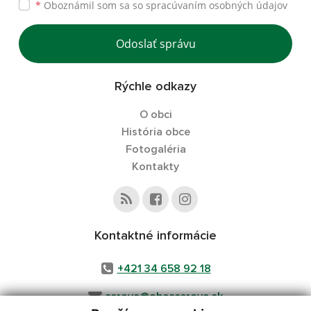
*
Oboznámil som sa so
spracúvaním osobných údajov
Odoslať správu
Rýchle odkazy
O obci
História obce
Fotogaléria
Kontakty
Kontaktné informácie
+421 34 658 92 18
cerova@obeccerova.sk