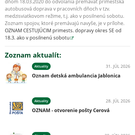
dňom 18.03.2020 do odvolania premávať prímestská
autobusová doprava v pracovních dňoch v tzv.
medzisviatkovom režime, t.j. ako v posilnenú sobotu.
Zoznam spojov, ktoré premávajú navyše, je v prílohe.
OZNAM CESTUJÚCIM primests. dopravy okres SE od
18.3. ako v posilnenú sobotu
Zoznam aktualít:
31. JÚL 2026
Aktuality
Oznam detská ambulancia Jablonica
28. JÚL 2026
Aktuality
OZNAM - otvorenie pošty Cerová