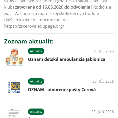
školy a školské zariadenia (materská škola a školský
klub)
zatvorené od 16.03.2020 do odvolania !
Rodičia a
žiaci Základnej a materskej školy Cerová budú o
ďalších krokoch informovaní na
https://zscerova.edupage.org/
Zoznam aktualít:
31. JÚL 2026
Aktuality
Oznam detská ambulancia Jablonica
28. JÚL 2026
Aktuality
OZNAM - otvorenie pošty Cerová
29. JÚN 2026
Aktuality