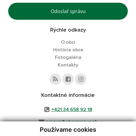
Odoslať správu
Rýchle odkazy
O obci
História obce
Fotogaléria
Kontakty
Kontaktné informácie
+421 34 658 92 18
cerova@obeccerova.sk
Používame cookies