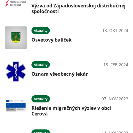
Výzva od Západoslovenskej distribučnej
spoločnosti
18. OKT 2024
Aktuality
Osvetový balíček
15. FEB 2024
Aktuality
Oznam všeobecný lekár
07. NOV 2023
Aktuality
Riešenie migračných výziev v obci
Cerová
14. NOV 2023
Aktuality