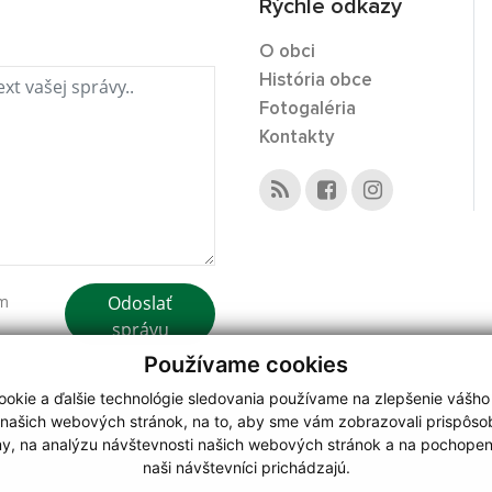
Rýchle odkazy
O obci
História obce
Fotogaléria
Kontakty
Odoslať
ím
správu
Používame cookies
okie a ďalšie technológie sledovania používame na zlepšenie vášho
 našich webových stránok, na to, aby sme vám zobrazovali prispôs
my, na analýzu návštevnosti našich webových stránok a na pochopeni
webdesign
|
naši návštevníci prichádzajú.
.
,