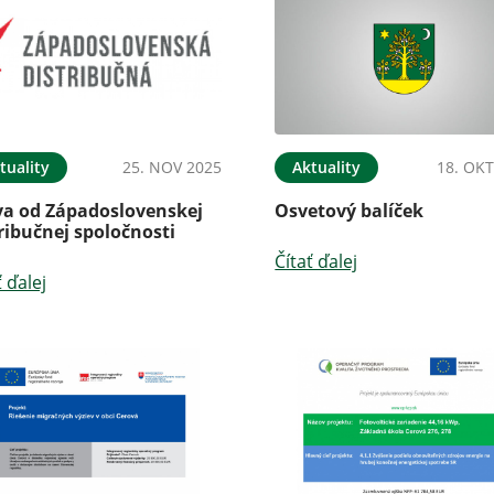
tuality
25. NOV 2025
Aktuality
18. OKT
va od Západoslovenskej
Osvetový balíček
ribučnej spoločnosti
Čítať ďalej
ť ďalej