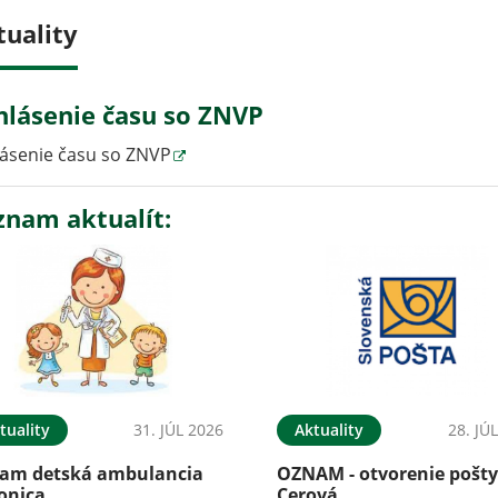
tuality
hlásenie času so ZNVP
ásenie času so ZNVP
znam aktualít:
tuality
31. JÚL 2026
Aktuality
28. JÚ
am detská ambulancia
OZNAM - otvorenie pošt
onica
Cerová