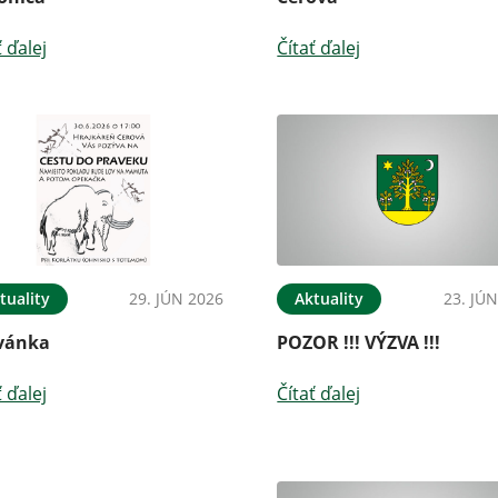
ť ďalej
Čítať ďalej
tuality
29. JÚN 2026
Aktuality
23. JÚ
vánka
POZOR !!! VÝZVA !!!
ť ďalej
Čítať ďalej