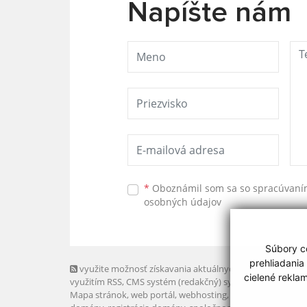
Napíšte nám
*
Oboznámil som sa so
spracúvan
osobných údajov
Súbory co
prehliadania
využite možnosť získavania aktuálnych informácií s
cielené rekla
využitím RSS
, CMS systém (redakčný) systém ECHELON 2,
Mapa stránok
,
web portál
,
webhosting
,
webex.digital, s.r.o