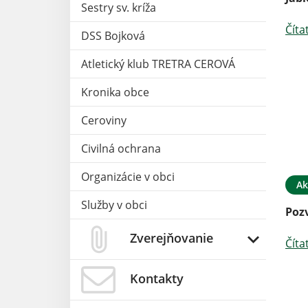
Sestry sv. kríža
Číta
DSS Bojková
Atletický klub TRETRA CEROVÁ
Kronika obce
Ceroviny
Civilná ochrana
Organizácie v obci
Ak
Služby v obci
Poz
Zverejňovanie
Číta
Kontakty