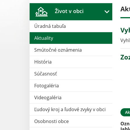
Ak
Život v obci
Úradná tabuľa
Vy
Aktuality
Vyhl
Smútočné oznámenia
Zo
História
Súčasnosť
Fotogaléria
Videogaléria
Ľudový kroj a ľudové zvyky v obci
Ak
Osobnosti obce
Ozn
Jabl