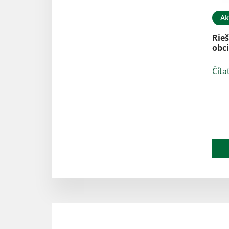
Ak
Rieš
obc
Číta