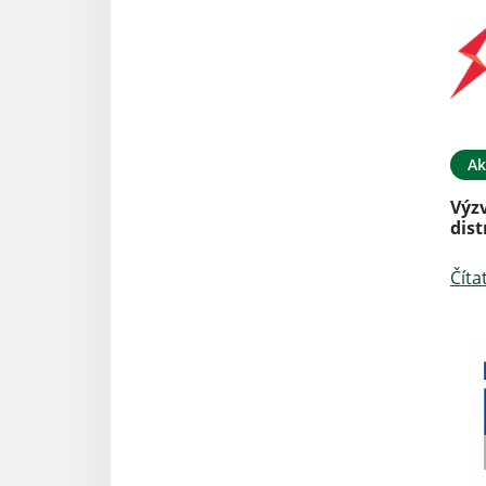
Ak
Výz
dist
Číta