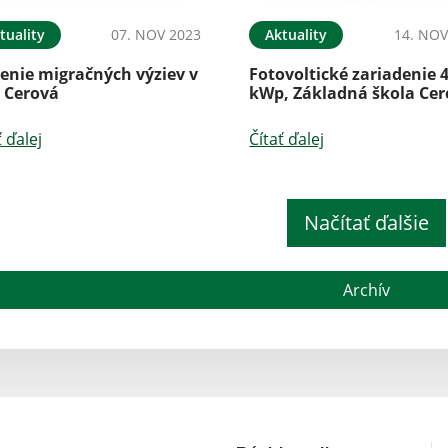
tuality
07. NOV 2023
Aktuality
14. NOV
enie migračných výziev v
Fotovoltické zariadenie 
i Cerová
kWp, Základná škola Ce
ť ďalej
Čítať ďalej
Načítať ďalšie
Archív