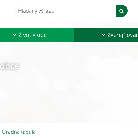
Hľadaný výraz...
Život v obci
Zverejňova
 obce
Úradná tabuľa