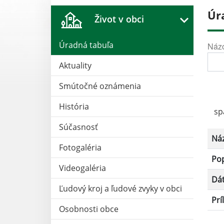
Úr
Život v obci
Úradná tabuľa
Náz
Aktuality
Smútočné oznámenia
História
sp
Súčasnosť
Ná
Fotogaléria
Po
Videogaléria
Dá
Ľudový kroj a ľudové zvyky v obci
Prí
Osobnosti obce