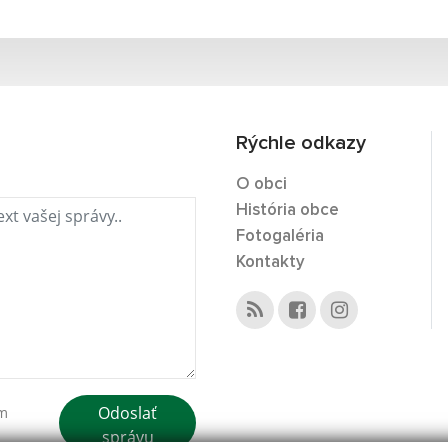
Rýchle odkazy
O obci
História obce
Fotogaléria
Kontakty
Odoslať
ím
správu