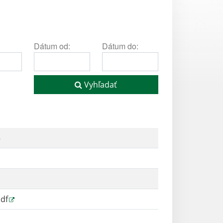
Dátum od:
Dátum do:
Vyhľadať
5
pdf