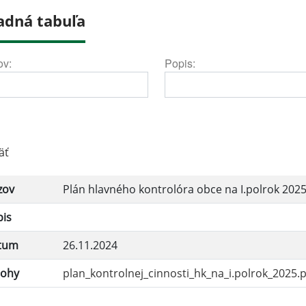
adná tabuľa
ov:
Popis:
äť
zov
Plán hlavného kontrolóra obce na I.polrok 202
pis
tum
26.11.2024
lohy
plan_kontrolnej_cinnosti_hk_na_i.polrok_2025.