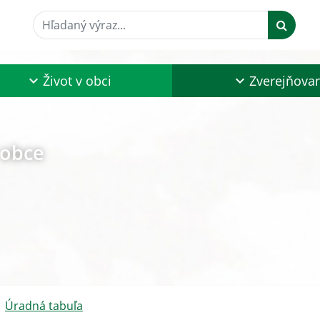
Hľadaný výraz...
Život v obci
Zverejňova
 obce
Úradná tabuľa