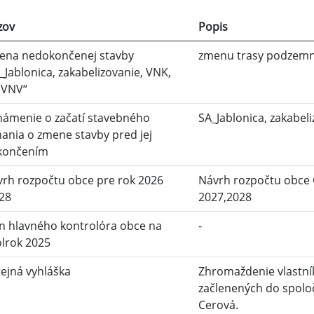
zov
Popis
ena nedokončenej stavby
zmenu trasy podzemn
_Jablonica, zakabelizovanie, VNK,
 VNV“
ámenie o začatí stavebného
SA_Jablonica, zakabel
ania o zmene stavby pred jej
končením
rh rozpočtu obce pre rok 2026
Návrh rozpočtu obce 
28
2027,2028
n hlavného kontrolóra obce na
-
olrok 2025
ejná vyhláška
Zhromaždenie vlastn
začlenených do spolo
Cerová.