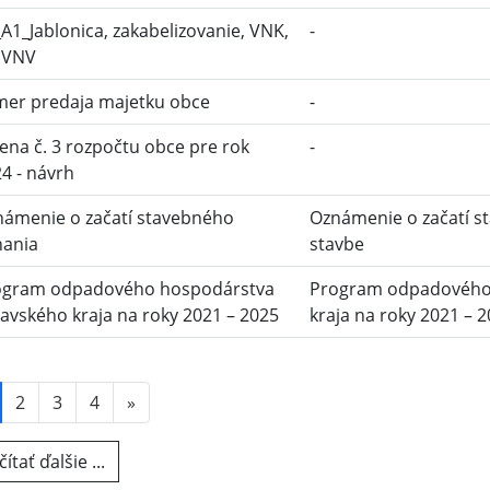
A1_Jablonica, zakabelizovanie, VNK,
-
 VNV
mer predaja majetku obce
-
na č. 3 rozpočtu obce pre rok
-
4 - návrh
ámenie o začatí stavebného
Oznámenie o začatí s
nania
stavbe
ogram odpadového hospodárstva
Program odpadového
avského kraja na roky 2021 – 2025
kraja na roky 2021 – 
2
3
4
»
ítať ďalšie ...