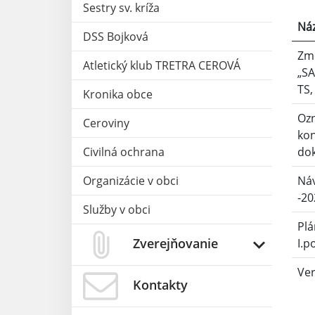
Sestry sv. kríža
Ná
DSS Bojková
Zm
Atletický klub TRETRA CEROVÁ
„SA
TS,
Kronika obce
Ozn
Ceroviny
kon
Civilná ochrana
do
Organizácie v obci
Náv
-20
Služby v obci
Plá
Zverejňovanie
I.p
Ver
Kontakty