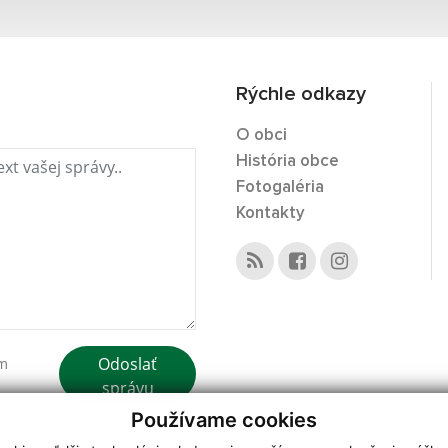
Rýchle odkazy
O obci
História obce
Fotogaléria
Kontakty
Odoslať
ím
správu
Používame cookies