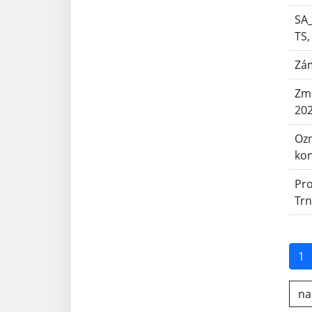
SA_
TS,
Zá
Zme
202
Ozn
ko
Pr
Trn
1
nač