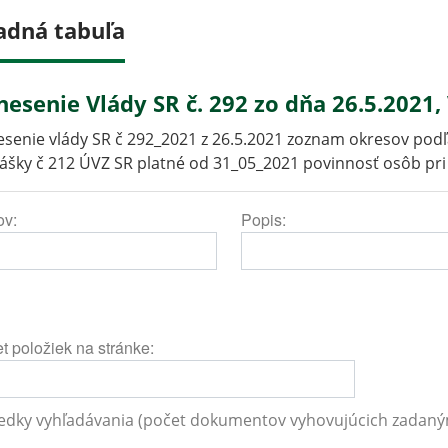
adná tabuľa
nesenie Vlády SR č. 292 zo dňa 26.5.2021
senie vlády SR č 292_2021 z 26.5.2021 zoznam okresov podľa 
ášky č 212 ÚVZ SR platné od 31_05_2021 povinnosť osôb pr
ov:
Popis:
t položiek na stránke:
edky vyhľadávania (počet dokumentov vyhovujúcich zadaným