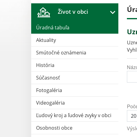
Úr
Život v obci
Úradná tabuľa
Uz
Aktuality
Uzne
Vyhl
Smútočné oznámenia
História
Náz
Súčasnosť
Fotogaléria
Videogaléria
Poče
Ľudový kroj a ľudové zvyky v obci
Osobnosti obce
Výsl