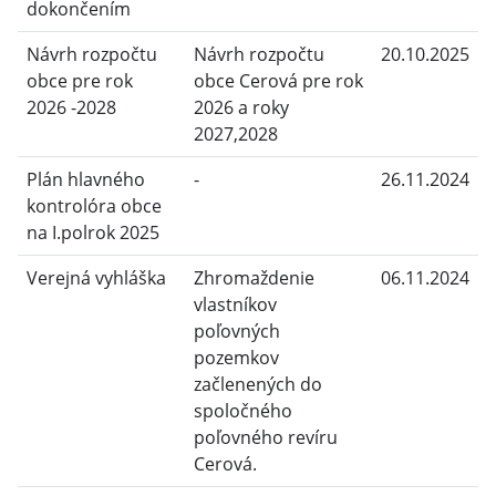
dokončením
Návrh rozpočtu
Návrh rozpočtu
20.10.2025
obce pre rok
obce Cerová pre rok
2026 -2028
2026 a roky
2027,2028
Plán hlavného
-
26.11.2024
kontrolóra obce
na I.polrok 2025
Verejná vyhláška
Zhromaždenie
06.11.2024
vlastníkov
poľovných
pozemkov
začlenených do
spoločného
poľovného revíru
Cerová.