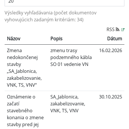
Výsledky vyhľadávania (počet dokumentov
vyhovujúcich zadaným kritériám: 34)
RSS
Názov
Popis
Dátum
Zmena
zmenu trasy
16.02.2026
nedokončenej
podzemného kábla
stavby
SO 01 vedenie VN
„SA_Jablonica,
zakabelizovanie,
VNK, TS, VNV“
Oznámenie o
SA_Jablonica,
30.10.2025
začatí
zakabelizovanie,
stavebného
VNK, TS, VNV
konania o zmene
stavby pred jej