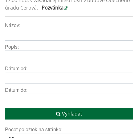
17:00 hod. v zasadacej miestnosti v budove Obecného
úradu Cerová.
Pozvánka
Názov:
Popis:
Dátum od:
Dátum do:
Vyhľadať
Počet položiek na stránke: