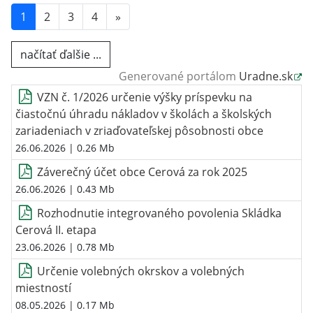
1
2
3
4
»
načítať ďalšie ...
Generované portálom
Uradne.sk
VZN č. 1/2026 určenie výšky príspevku na
čiastočnú úhradu nákladov v školách a školských
zariadeniach v zriaďovateľskej pôsobnosti obce
26.06.2026
| 0.26 Mb
Záverečný účet obce Cerová za rok 2025
26.06.2026
| 0.43 Mb
Rozhodnutie integrovaného povolenia Skládka
Cerová II. etapa
23.06.2026
| 0.78 Mb
Určenie volebných okrskov a volebných
miestností
08.05.2026
| 0.17 Mb