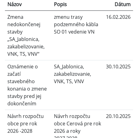
Názov
Popis
Dátum
Zmena
zmenu trasy
16.02.2026
nedokončenej
podzemného kábla
stavby
SO 01 vedenie VN
„SA_Jablonica,
zakabelizovanie,
VNK, TS, VNV“
Oznámenie o
SA_Jablonica,
30.10.2025
začatí
zakabelizovanie,
stavebného
VNK, TS, VNV
konania o zmene
stavby pred jej
dokončením
Návrh rozpočtu
Návrh rozpočtu
20.10.2025
obce pre rok
obce Cerová pre rok
2026 -2028
2026 a roky