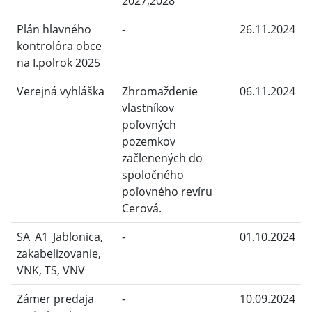
2027,2028
Plán hlavného
-
26.11.2024
kontrolóra obce
na I.polrok 2025
Verejná vyhláška
Zhromaždenie
06.11.2024
vlastníkov
poľovných
pozemkov
začlenených do
spoločného
poľovného revíru
Cerová.
SA_A1_Jablonica,
-
01.10.2024
zakabelizovanie,
VNK, TS, VNV
Zámer predaja
-
10.09.2024