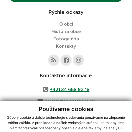
Rýchle odkazy
O obci
História obce
Fotogaléria
Kontakty
Kontaktné informácie
+421 34 658 92 18
cerova@obeccerova.sk
Používame cookies
Súbory cookie a ďalšie technológie sledovania používame na zlepšenie
vášho zážitku z prehliadania našich webových stránok, na to, aby sme
využite možnosť získavania aktuálnych informácií s využitím RSS
,
vám zobrazovali prispôsobený obsah a cielené reklamy, na analýzu