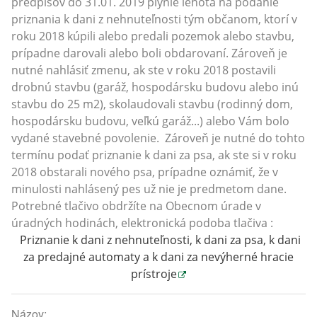
predpisov do 31.01. 2019 plynie lehota na podanie
priznania k dani z nehnuteľnosti tým občanom, ktorí v
roku 2018 kúpili alebo predali pozemok alebo stavbu,
prípadne darovali alebo boli obdarovaní. Zároveň je
nutné nahlásiť zmenu, ak ste v roku 2018 postavili
drobnú stavbu (garáž, hospodársku budovu alebo inú
stavbu do 25 m2), skolaudovali stavbu (rodinný dom,
hospodársku budovu, veľkú garáž...) alebo Vám bolo
vydané stavebné povolenie. Zároveň je nutné do tohto
termínu podať priznanie k dani za psa, ak ste si v roku
2018 obstarali nového psa, prípadne oznámiť, že v
minulosti nahlásený pes už nie je predmetom dane.
Potrebné tlačivo obdržíte na Obecnom úrade v
úradných hodinách, elektronická podoba tlačiva :
Priznanie k dani z nehnuteľnosti, k dani za psa, k dani
za predajné automaty a k dani za nevýherné hracie
prístroje
Názov: