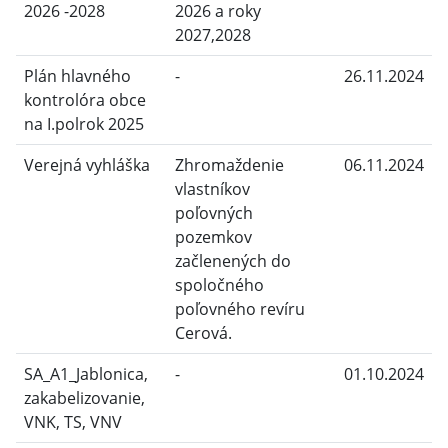
2026 -2028
2026 a roky
2027,2028
Plán hlavného
-
26.11.2024
kontrolóra obce
na I.polrok 2025
Verejná vyhláška
Zhromaždenie
06.11.2024
vlastníkov
poľovných
pozemkov
začlenených do
spoločného
poľovného revíru
Cerová.
SA_A1_Jablonica,
-
01.10.2024
zakabelizovanie,
VNK, TS, VNV