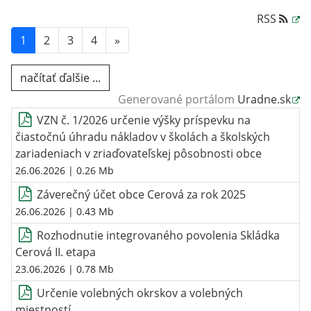
RSS
1
2
3
4
»
načítať ďalšie ...
Generované portálom
Uradne.sk
VZN č. 1/2026 určenie výšky príspevku na
čiastočnú úhradu nákladov v školách a školských
zariadeniach v zriaďovateľskej pôsobnosti obce
26.06.2026
| 0.26 Mb
Záverečný účet obce Cerová za rok 2025
26.06.2026
| 0.43 Mb
Rozhodnutie integrovaného povolenia Skládka
Cerová II. etapa
23.06.2026
| 0.78 Mb
Určenie volebných okrskov a volebných
miestností