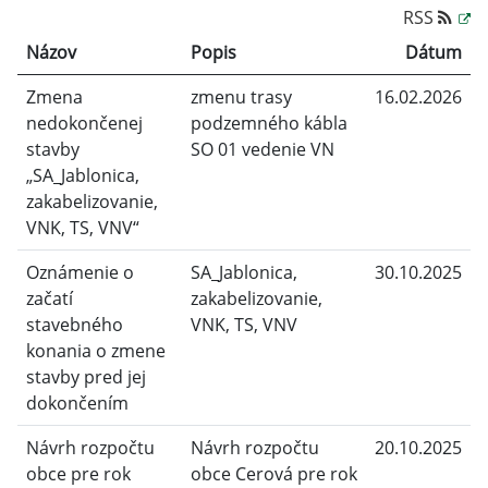
RSS
Názov
Popis
Dátum
Zmena
zmenu trasy
16.02.2026
nedokončenej
podzemného kábla
stavby
SO 01 vedenie VN
„SA_Jablonica,
zakabelizovanie,
VNK, TS, VNV“
Oznámenie o
SA_Jablonica,
30.10.2025
začatí
zakabelizovanie,
stavebného
VNK, TS, VNV
konania o zmene
stavby pred jej
dokončením
Návrh rozpočtu
Návrh rozpočtu
20.10.2025
obce pre rok
obce Cerová pre rok