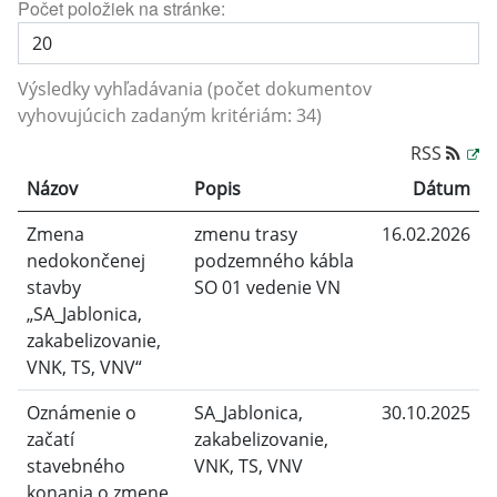
Počet položiek na stránke:
Výsledky vyhľadávania (počet dokumentov
vyhovujúcich zadaným kritériám: 34)
RSS
Názov
Popis
Dátum
Zmena
zmenu trasy
16.02.2026
nedokončenej
podzemného kábla
stavby
SO 01 vedenie VN
„SA_Jablonica,
zakabelizovanie,
VNK, TS, VNV“
Oznámenie o
SA_Jablonica,
30.10.2025
začatí
zakabelizovanie,
stavebného
VNK, TS, VNV
konania o zmene