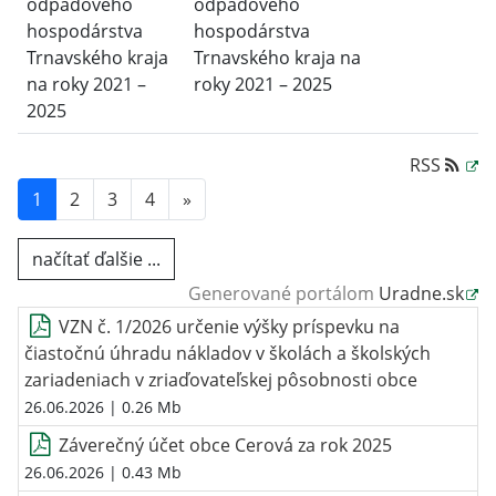
odpadového
odpadového
hospodárstva
hospodárstva
Trnavského kraja
Trnavského kraja na
na roky 2021 –
roky 2021 – 2025
2025
RSS
1
2
3
4
»
načítať ďalšie ...
Generované portálom
Uradne.sk
VZN č. 1/2026 určenie výšky príspevku na
čiastočnú úhradu nákladov v školách a školských
zariadeniach v zriaďovateľskej pôsobnosti obce
26.06.2026
| 0.26 Mb
Záverečný účet obce Cerová za rok 2025
26.06.2026
| 0.43 Mb