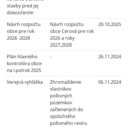
stavby pred jej
dokončením
Návrh rozpočtu
Návrh rozpočtu
20.10.2025
obce pre rok
obce Cerová pre rok
2026 -2028
2026 a roky
2027,2028
Plán hlavného
-
26.11.2024
kontrolóra obce
na I.polrok 2025
Verejná vyhláška
Zhromaždenie
06.11.2024
vlastníkov
poľovných
pozemkov
začlenených do
spoločného
poľovného revíru