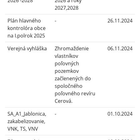
2026 -2028
2026 a roky
2027,2028
Plán hlavného
-
26.11.2024
kontrolóra obce
na I.polrok 2025
Verejná vyhláška
Zhromaždenie
06.11.2024
vlastníkov
poľovných
pozemkov
začlenených do
spoločného
poľovného revíru
Cerová.
SA_A1_Jablonica,
-
01.10.2024
zakabelizovanie,
VNK, TS, VNV