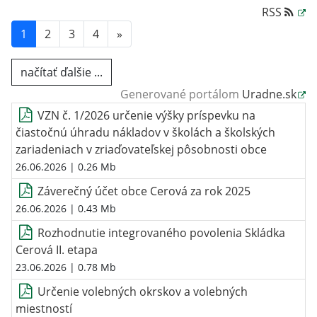
RSS
1
2
3
4
»
načítať ďalšie ...
Generované portálom
Uradne.sk
VZN č. 1/2026 určenie výšky príspevku na
čiastočnú úhradu nákladov v školách a školských
zariadeniach v zriaďovateľskej pôsobnosti obce
26.06.2026
| 0.26 Mb
Záverečný účet obce Cerová za rok 2025
26.06.2026
| 0.43 Mb
Rozhodnutie integrovaného povolenia Skládka
Cerová II. etapa
23.06.2026
| 0.78 Mb
Určenie volebných okrskov a volebných
miestností