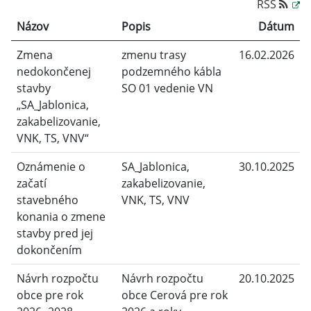
RSS
Názov
Popis
Dátum
Zmena
zmenu trasy
16.02.2026
nedokončenej
podzemného kábla
stavby
SO 01 vedenie VN
„SA_Jablonica,
zakabelizovanie,
VNK, TS, VNV“
Oznámenie o
SA_Jablonica,
30.10.2025
začatí
zakabelizovanie,
stavebného
VNK, TS, VNV
konania o zmene
stavby pred jej
dokončením
Návrh rozpočtu
Návrh rozpočtu
20.10.2025
obce pre rok
obce Cerová pre rok