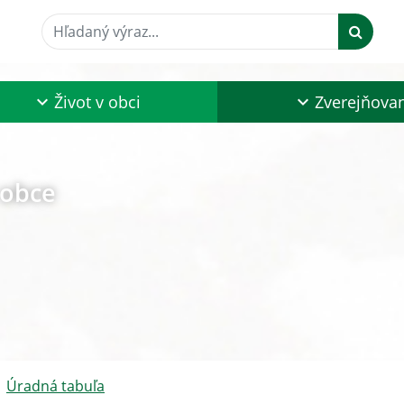
Hľadaný výraz...
Život v obci
Zverejňova
 obce
Úradná tabuľa