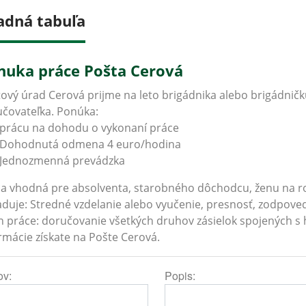
adná tabuľa
nuka práce Pošta Cerová
ový úrad Cerová prijme na leto brigádnika alebo brigádničk
čovateľka. Ponúka:
prácu na dohodu o vykonaní práce
Dohodnutá odmena 4 euro/hodina
Jednozmenná prevádzka
a vhodná pre absolventa, starobného dôchodcu, ženu na r
duje: Stredné vzdelanie alebo vyučenie, presnosť, zodpovedn
 práce: doručovanie všetkých druhov zásielok spojených s
rmácie získate na Pošte Cerová.
ov:
Popis: