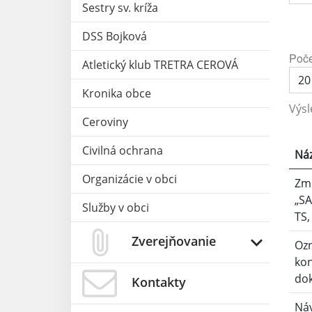
Sestry sv. kríža
DSS Bojková
Poče
Atletický klub TRETRA CEROVÁ
Kronika obce
Výsl
Ceroviny
Civilná ochrana
Ná
Organizácie v obci
Zm
„SA
Služby v obci
TS,
Zverejňovanie
Ozn
kon
do
Kontakty
Náv