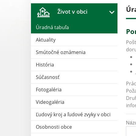
Úr
Život v obci
Úradná tabuľa
Po
Aktuality
Pošt
doru
Smútočné oznámenia
História
Súčasnosť
Prác
Fotogaléria
Poža
Druh
Videogaléria
info
Ľudový kroj a ľudové zvyky v obci
Náz
Osobnosti obce