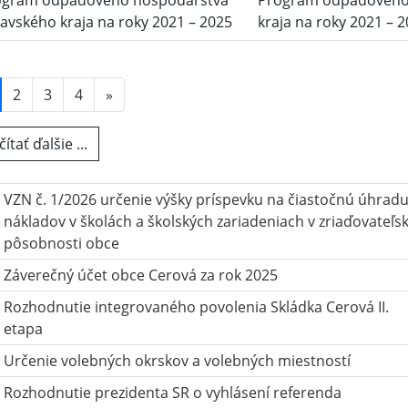
ogram odpadového hospodárstva
Program odpadového
avského kraja na roky 2021 – 2025
kraja na roky 2021 – 
2
3
4
»
ítať ďalšie ...
VZN č. 1/2026 určenie výšky príspevku na čiastočnú úhrad
nákladov v školách a školských zariadeniach v zriaďovateľsk
pôsobnosti obce
Záverečný účet obce Cerová za rok 2025
Rozhodnutie integrovaného povolenia Skládka Cerová II.
etapa
Určenie volebných okrskov a volebných miestností
Rozhodnutie prezidenta SR o vyhlásení referenda