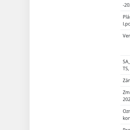
-20
Plá
I.p
Ver
SA_
TS,
Zá
Zme
202
Ozn
ko