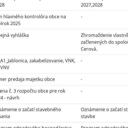
28
2027,2028
n hlavného kontrolóra obce na
-
olrok 2025
ejná vyhláška
Zhromaždenie vlastn
začlenených do spolo
Cerová.
A1_Jablonica, zakabelizovanie, VNK,
-
 VNV
mer predaja majetku obce
-
na č. 3 rozpočtu obce pre rok
-
4 - návrh
ámenie o začatí stavebného
Oznámenie o začatí s
nania
stavbe