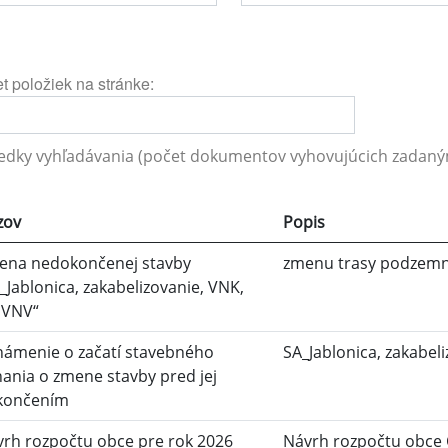
t položiek na stránke:
edky vyhľadávania (počet dokumentov vyhovujúcich zadaným
zov
Popis
ena nedokončenej stavby
zmenu trasy podzemn
_Jablonica, zakabelizovanie, VNK,
 VNV“
ámenie o začatí stavebného
SA_Jablonica, zakabel
ania o zmene stavby pred jej
končením
rh rozpočtu obce pre rok 2026
Návrh rozpočtu obce 