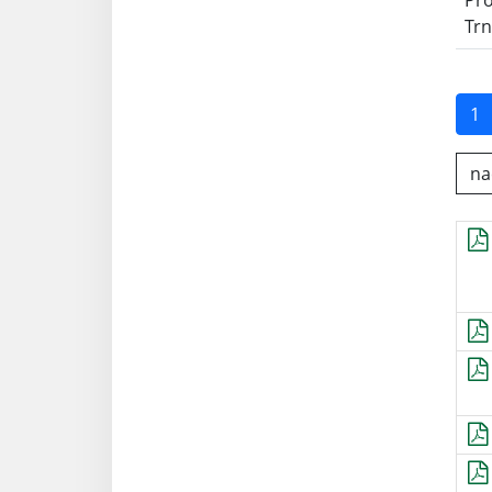
Pr
Trn
1
nač