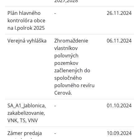
2027,2028
Plán hlavného
-
26.11.2024
kontrolóra obce
na I.polrok 2025
Verejná vyhláška
Zhromaždenie
06.11.2024
vlastníkov
poľovných
pozemkov
začlenených do
spoločného
poľovného revíru
Cerová.
SA_A1_Jablonica,
-
01.10.2024
zakabelizovanie,
VNK, TS, VNV
Zámer predaja
-
10.09.2024