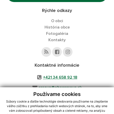
Rýchle odkazy
O obci
História obce
Fotogaléria
Kontakty
Kontaktné informácie
+421 34 658 92 18
cerova@obeccerova.sk
Používame cookies
Súbory cookie a ďalšie technológie sledovania používame na zlepšenie
vášho zážitku z prehliadania našich webových stránok, na to, aby sme
využite možnosť získavania aktuálnych informácií s využitím RSS
,
vám zobrazovali prispôsobený obsah a cielené reklamy, na analýzu