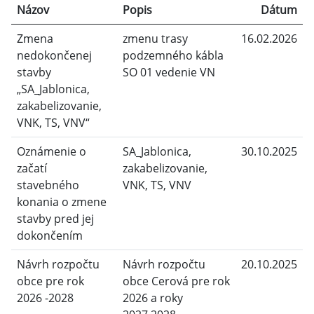
Názov
Popis
Dátum
Zmena
zmenu trasy
16.02.2026
nedokončenej
podzemného kábla
stavby
SO 01 vedenie VN
„SA_Jablonica,
zakabelizovanie,
VNK, TS, VNV“
Oznámenie o
SA_Jablonica,
30.10.2025
začatí
zakabelizovanie,
stavebného
VNK, TS, VNV
konania o zmene
stavby pred jej
dokončením
Návrh rozpočtu
Návrh rozpočtu
20.10.2025
obce pre rok
obce Cerová pre rok
2026 -2028
2026 a roky