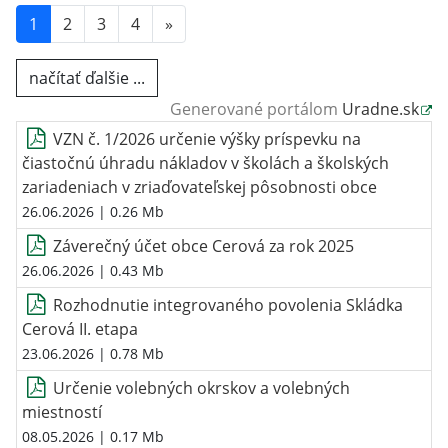
1
2
3
4
»
načítať ďalšie ...
Generované portálom
Uradne.sk
VZN č. 1/2026 určenie výšky príspevku na
čiastočnú úhradu nákladov v školách a školských
zariadeniach v zriaďovateľskej pôsobnosti obce
26.06.2026
| 0.26 Mb
Záverečný účet obce Cerová za rok 2025
26.06.2026
| 0.43 Mb
Rozhodnutie integrovaného povolenia Skládka
Cerová II. etapa
23.06.2026
| 0.78 Mb
Určenie volebných okrskov a volebných
miestností
08.05.2026
| 0.17 Mb