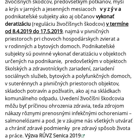
živočíšnych škodcov, predovšetkým potkanov, myší
a krýs v jarných a jesenných mesiacoch
v y z ý v a
podnikateľské subjekty ako aj občanov
vykonať
deratizáciu
(reguláciu živočíšnych škodcov)
v termíne
od 8.4.2019 do 17.5.2019
,
najmä v pivničných
priestoroch pri chovoch hospodárskych zvierat a
v rodinných a bytových domoch.
Podnikateľské
subjekty sú povinné vykonať deratizáciu v objektoch
určených na podnikanie, predovšetkým v objektoch
školských a zdravotníckych zariadení, zariadení
sociálnych služieb, bytových a polyfunkčných domoch,
v suterénnych a pivničných priestoroch objektov,
skladoch potravín a požívatín, ako aj na skládkach
komunálneho odpadu.
Uvedení živočíšni škodcovia
môžu byť príčinou ohrozenia zdravia, teda zdrojom
nákazy rôznymi prenosnými infekčnými ochoreniami –
salmonelózami a pod. Je v záujme nás všetkých utvárať
a chrániť zdravé podmienky pre zdravý spôsob života
a práce.
Výzva RÚVZ Senica 2019