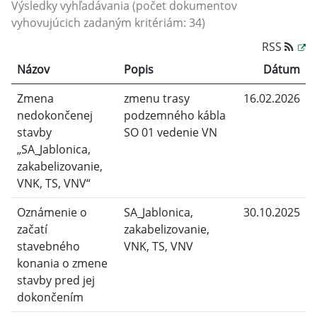
Výsledky vyhľadávania (počet dokumentov
vyhovujúcich zadaným kritériám: 34)
RSS
Názov
Popis
Dátum
Zmena
zmenu trasy
16.02.2026
nedokončenej
podzemného kábla
stavby
SO 01 vedenie VN
„SA_Jablonica,
zakabelizovanie,
VNK, TS, VNV“
Oznámenie o
SA_Jablonica,
30.10.2025
začatí
zakabelizovanie,
stavebného
VNK, TS, VNV
konania o zmene
stavby pred jej
dokončením