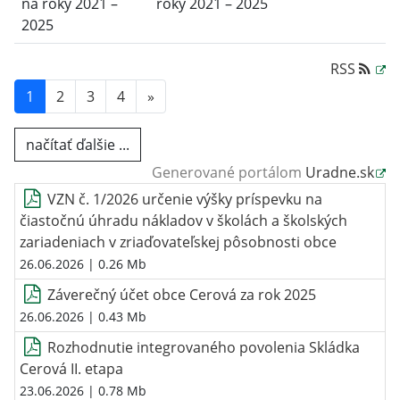
na roky 2021 –
roky 2021 – 2025
2025
RSS
1
2
3
4
»
načítať ďalšie ...
Generované portálom
Uradne.sk
VZN č. 1/2026 určenie výšky príspevku na
čiastočnú úhradu nákladov v školách a školských
zariadeniach v zriaďovateľskej pôsobnosti obce
26.06.2026
| 0.26 Mb
Záverečný účet obce Cerová za rok 2025
26.06.2026
| 0.43 Mb
Rozhodnutie integrovaného povolenia Skládka
Cerová II. etapa
23.06.2026
| 0.78 Mb