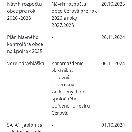
Návrh rozpočtu
Návrh rozpočtu
20.10.2025
obce pre rok
obce Cerová pre rok
2026 -2028
2026 a roky
2027,2028
Plán hlavného
-
26.11.2024
kontrolóra obce
na I.polrok 2025
Verejná vyhláška
Zhromaždenie
06.11.2024
vlastníkov
poľovných
pozemkov
začlenených do
spoločného
poľovného revíru
Cerová.
SA_A1_Jablonica,
-
01.10.2024