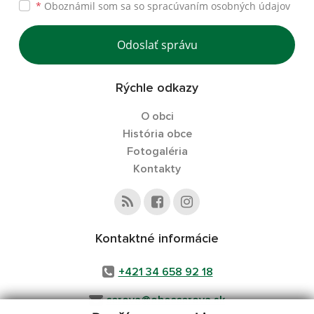
*
Oboznámil som sa so
spracúvaním osobných údajov
Odoslať správu
Rýchle odkazy
O obci
História obce
Fotogaléria
Kontakty
Kontaktné informácie
+421 34 658 92 18
cerova@obeccerova.sk