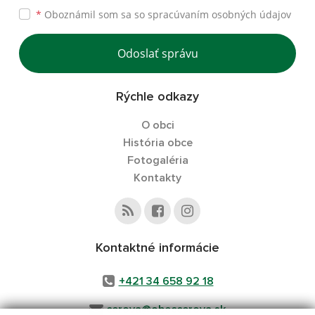
*
Oboznámil som sa so
spracúvaním osobných údajov
Odoslať správu
Rýchle odkazy
O obci
História obce
Fotogaléria
Kontakty
Kontaktné informácie
+421 34 658 92 18
cerova@obeccerova.sk