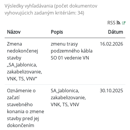
Výsledky vyhľadávania (počet dokumentov
vyhovujúcich zadaným kritériám: 34)
RSS
Názov
Popis
Dátum
Zmena
zmenu trasy
16.02.2026
nedokončenej
podzemného kábla
stavby
SO 01 vedenie VN
„SA_Jablonica,
zakabelizovanie,
VNK, TS, VNV“
Oznámenie o
SA_Jablonica,
30.10.2025
začatí
zakabelizovanie,
stavebného
VNK, TS, VNV
konania o zmene
stavby pred jej
dokončením