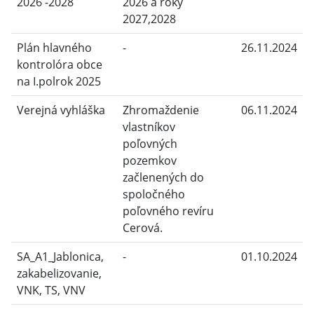
2026 -2028
2026 a roky
2027,2028
Plán hlavného
-
26.11.2024
kontrolóra obce
na I.polrok 2025
Verejná vyhláška
Zhromaždenie
06.11.2024
vlastníkov
poľovných
pozemkov
začlenených do
spoločného
poľovného revíru
Cerová.
SA_A1_Jablonica,
-
01.10.2024
zakabelizovanie,
VNK, TS, VNV