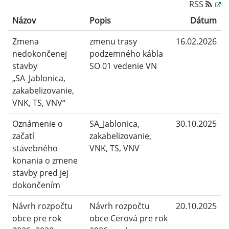
RSS
Názov
Popis
Dátum
Zmena
zmenu trasy
16.02.2026
nedokončenej
podzemného kábla
stavby
SO 01 vedenie VN
„SA_Jablonica,
zakabelizovanie,
VNK, TS, VNV“
Oznámenie o
SA_Jablonica,
30.10.2025
začatí
zakabelizovanie,
stavebného
VNK, TS, VNV
konania o zmene
stavby pred jej
dokončením
Návrh rozpočtu
Návrh rozpočtu
20.10.2025
obce pre rok
obce Cerová pre rok