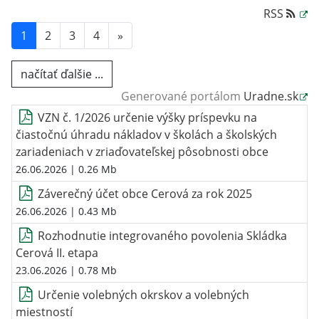
RSS
1
2
3
4
»
načítať ďalšie ...
Generované portálom
Uradne.sk
VZN č. 1/2026 určenie výšky príspevku na
čiastočnú úhradu nákladov v školách a školských
zariadeniach v zriaďovateľskej pôsobnosti obce
26.06.2026
| 0.26 Mb
Záverečný účet obce Cerová za rok 2025
26.06.2026
| 0.43 Mb
Rozhodnutie integrovaného povolenia Skládka
Cerová II. etapa
23.06.2026
| 0.78 Mb
Určenie volebných okrskov a volebných
miestností