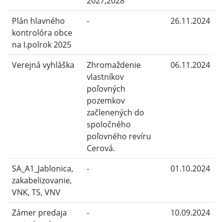
2027,2028
Plán hlavného
-
26.11.2024
kontrolóra obce
na I.polrok 2025
Verejná vyhláška
Zhromaždenie
06.11.2024
vlastníkov
poľovných
pozemkov
začlenených do
spoločného
poľovného revíru
Cerová.
SA_A1_Jablonica,
-
01.10.2024
zakabelizovanie,
VNK, TS, VNV
Zámer predaja
-
10.09.2024