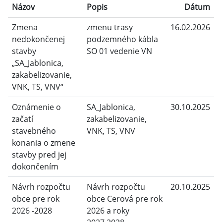
Názov
Popis
Dátum
Zmena
zmenu trasy
16.02.2026
nedokončenej
podzemného kábla
stavby
SO 01 vedenie VN
„SA_Jablonica,
zakabelizovanie,
VNK, TS, VNV“
Oznámenie o
SA_Jablonica,
30.10.2025
začatí
zakabelizovanie,
stavebného
VNK, TS, VNV
konania o zmene
stavby pred jej
dokončením
Návrh rozpočtu
Návrh rozpočtu
20.10.2025
obce pre rok
obce Cerová pre rok
2026 -2028
2026 a roky