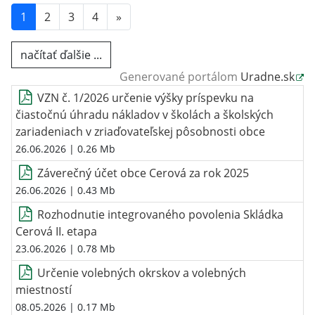
1
2
3
4
»
načítať ďalšie ...
Generované portálom
Uradne.sk
VZN č. 1/2026 určenie výšky príspevku na
čiastočnú úhradu nákladov v školách a školských
zariadeniach v zriaďovateľskej pôsobnosti obce
26.06.2026
| 0.26 Mb
Záverečný účet obce Cerová za rok 2025
26.06.2026
| 0.43 Mb
Rozhodnutie integrovaného povolenia Skládka
Cerová II. etapa
23.06.2026
| 0.78 Mb
Určenie volebných okrskov a volebných
miestností
08.05.2026
| 0.17 Mb