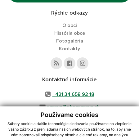
Rýchle odkazy
O obci
História obce
Fotogaléria
Kontakty
Kontaktné informácie
+421 34 658 92 18
cerova@obeccerova.sk
Používame cookies
Súbory cookie a ďalšie technológie sledovania používame na zlepšenie
vášho zážitku z prehliadania našich webových stránok, na to, aby sme
využite možnosť získavania aktuálnych informácií s využitím RSS
,
vám zobrazovali prispôsobený obsah a cielené reklamy, na analýzu