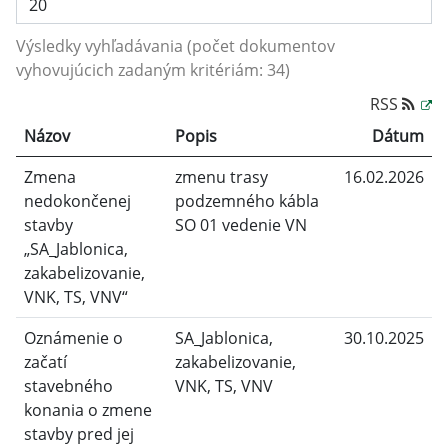
Výsledky vyhľadávania (počet dokumentov
vyhovujúcich zadaným kritériám: 34)
RSS
Názov
Popis
Dátum
Zmena
zmenu trasy
16.02.2026
nedokončenej
podzemného kábla
stavby
SO 01 vedenie VN
„SA_Jablonica,
zakabelizovanie,
VNK, TS, VNV“
Oznámenie o
SA_Jablonica,
30.10.2025
začatí
zakabelizovanie,
stavebného
VNK, TS, VNV
konania o zmene
stavby pred jej