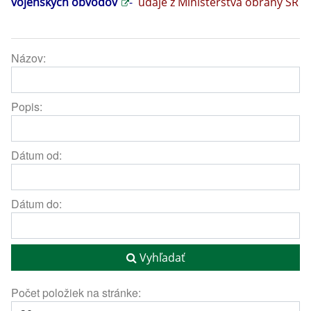
vojenských obvodov
-
údaje
z Ministerstva obrany SR
Názov:
Popis:
Dátum od:
Dátum do:
Vyhľadať
Počet položiek na stránke: