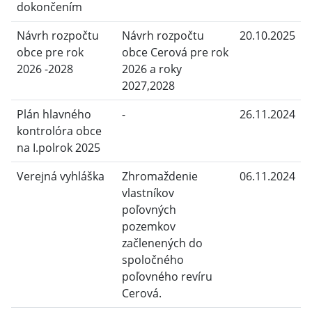
dokončením
Návrh rozpočtu
Návrh rozpočtu
20.10.2025
obce pre rok
obce Cerová pre rok
2026 -2028
2026 a roky
2027,2028
Plán hlavného
-
26.11.2024
kontrolóra obce
na I.polrok 2025
Verejná vyhláška
Zhromaždenie
06.11.2024
vlastníkov
poľovných
pozemkov
začlenených do
spoločného
poľovného revíru
Cerová.