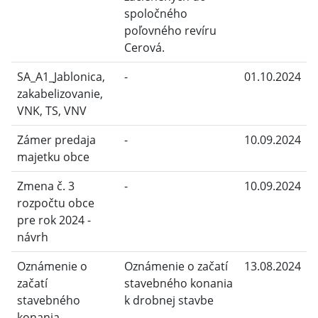
spoločného
poľovného revíru
Cerová.
SA_A1_Jablonica,
-
01.10.2024
zakabelizovanie,
VNK, TS, VNV
Zámer predaja
-
10.09.2024
majetku obce
Zmena č. 3
-
10.09.2024
rozpočtu obce
pre rok 2024 -
návrh
Oznámenie o
Oznámenie o začatí
13.08.2024
začatí
stavebného konania
stavebného
k drobnej stavbe
konania