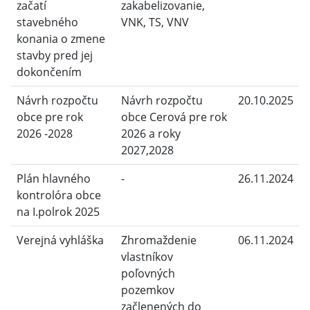
začatí
zakabelizovanie,
stavebného
VNK, TS, VNV
konania o zmene
stavby pred jej
dokončením
Návrh rozpočtu
Návrh rozpočtu
20.10.2025
obce pre rok
obce Cerová pre rok
2026 -2028
2026 a roky
2027,2028
Plán hlavného
-
26.11.2024
kontrolóra obce
na I.polrok 2025
Verejná vyhláška
Zhromaždenie
06.11.2024
vlastníkov
poľovných
pozemkov
začlenených do