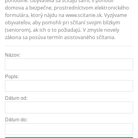
pohodlné. Obyvatelia sa sčítajú sami, v pohodlí
domova a bezpečne, prostredníctvom elektronického
formulára, ktorý nájdu na www.scitanie.sk. Vyzývame
obyvateľov, aby pomohli pri sčítaní svojim blízkym
(seniorom), ak ich o to požiadajú. V zmysle novely
zákona sa posúva termín asistovaného sčítania.
Názov:
Popis:
Dátum od:
Dátum do: