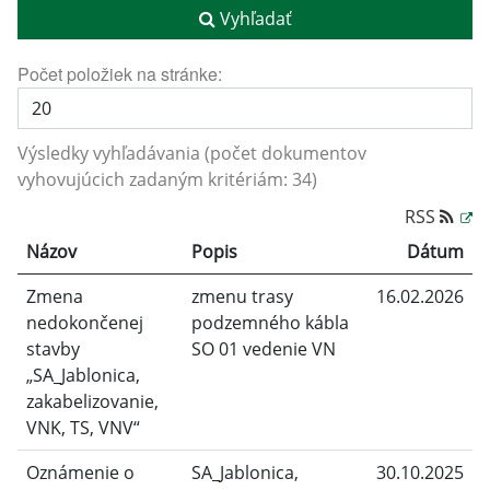
Vyhľadať
Počet položiek na stránke:
Výsledky vyhľadávania (počet dokumentov
vyhovujúcich zadaným kritériám: 34)
RSS
Názov
Popis
Dátum
Zmena
zmenu trasy
16.02.2026
nedokončenej
podzemného kábla
stavby
SO 01 vedenie VN
„SA_Jablonica,
zakabelizovanie,
VNK, TS, VNV“
Oznámenie o
SA_Jablonica,
30.10.2025