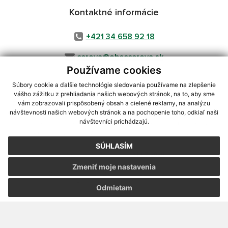
Kontaktné informácie
+421 34 658 92 18
cerova@obeccerova.sk
Používame cookies
Súbory cookie a ďalšie technológie sledovania používame na zlepšenie
vášho zážitku z prehliadania našich webových stránok, na to, aby sme
využite možnosť získavania aktuálnych informácií s využitím RSS
,
vám zobrazovali prispôsobený obsah a cielené reklamy, na analýzu
CMS systém (redakčný) systém ECHELON 2,
Mapa stránok
,
web portál
,
návštevnosti našich webových stránok a na pochopenie toho, odkiaľ naši
návštevníci prichádzajú.
webhosting
,
webex.digital, s.r.o.
,
domény
,
registrácia domény
,
spoločnosť webex.digital, s.r.o.
,
technický prevádzkovateľ
SÚHLASÍM
Posledná aktualizácia:
31.07.2026
Zmeniť moje nastavenia
Vytlačiť stránku
|
Vyhlásenie o prístupnosti
Autorské práva
|
Cookies
Odmietam
webdesign
|