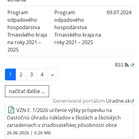
Program
Program
09.07.2024
odpadového
odpadového
hospodárstva
hospodárstva
Trnavského kraja
Trnavského kraja na
na roky 2021 –
roky 2021 – 2025
2025
RSS
1
2
3
4
»
načítať ďalšie ...
Generované portálom
Uradne.sk
VZN č. 1/2026 určenie výšky príspevku na
čiastočnú úhradu nákladov v školách a školských
zariadeniach v zriaďovateľskej pôsobnosti obce
26.06.2026
| 0.26 Mb