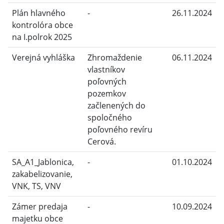
Plán hlavného
-
26.11.2024
kontrolóra obce
na I.polrok 2025
Verejná vyhláška
Zhromaždenie
06.11.2024
vlastníkov
poľovných
pozemkov
začlenených do
spoločného
poľovného revíru
Cerová.
SA_A1_Jablonica,
-
01.10.2024
zakabelizovanie,
VNK, TS, VNV
Zámer predaja
-
10.09.2024
majetku obce