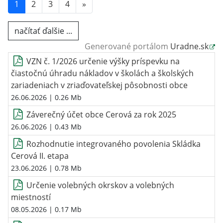
1
2
3
4
»
načítať ďalšie ...
Generované portálom
Uradne.sk
VZN č. 1/2026 určenie výšky príspevku na
čiastočnú úhradu nákladov v školách a školských
zariadeniach v zriaďovateľskej pôsobnosti obce
26.06.2026
| 0.26 Mb
Záverečný účet obce Cerová za rok 2025
26.06.2026
| 0.43 Mb
Rozhodnutie integrovaného povolenia Skládka
Cerová II. etapa
23.06.2026
| 0.78 Mb
Určenie volebných okrskov a volebných
miestností
08.05.2026
| 0.17 Mb