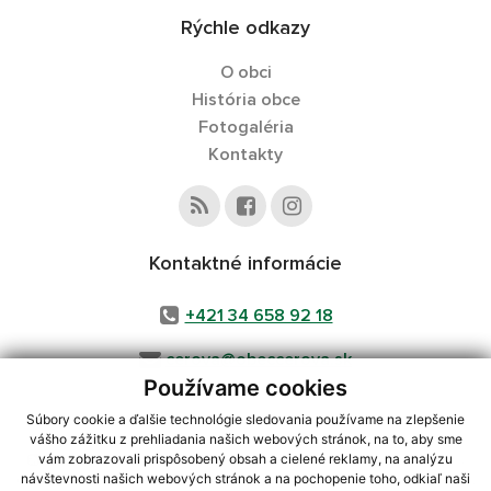
Rýchle odkazy
O obci
História obce
Fotogaléria
Kontakty
Kontaktné informácie
+421 34 658 92 18
cerova@obeccerova.sk
Používame cookies
Súbory cookie a ďalšie technológie sledovania používame na zlepšenie
vášho zážitku z prehliadania našich webových stránok, na to, aby sme
využite možnosť získavania aktuálnych informácií s využitím RSS
,
vám zobrazovali prispôsobený obsah a cielené reklamy, na analýzu
CMS systém (redakčný) systém ECHELON 2,
Mapa stránok
,
web portál
,
návštevnosti našich webových stránok a na pochopenie toho, odkiaľ naši