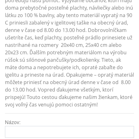
potrebujú našu pomoc. Vyzývame občanov, ktorí majú
doma prebytočné posteľné plachty, návliečky alebo inú
látku zo 100 % bavlny, aby tento materiál vypratý na 90
C priniesli zabalený v igelitovej taške na obecný úrad,
denne v čase od 8.00 do 13.00 hod. Dobrovolníčkam
ušetríte čas, keď plachty, posteľné prádlo prinesiete už
nastrihané na rozmery 20x40 cm, 25x40 cm alebo
20x23 cm. Ďalším potrebným materiálom na výrobu
rúšok sú silónové pančušky/podkolienky. Tieto, ak
máte doma a nepotrebujete ich, opraté zabaľte do
igelitu a prineste na úrad. Opakujeme – opratý materiál
môžete priniesť na obecný úrad denne v čase od 8.00
do 13.00 hod. Vopred ďakujeme všetkým, ktorí
prispejú! Touto cestou ďakujeme našim žienkam, ktoré
svoj voľný čas venujú pomoci ostatným!
Názov: