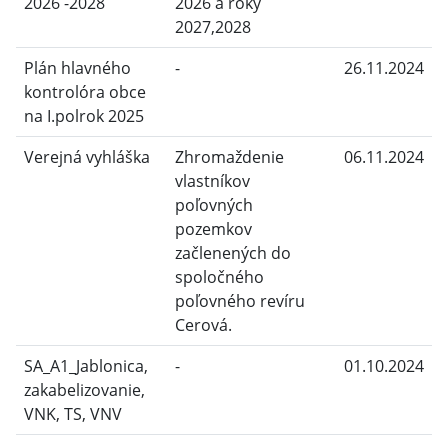
2026 -2028
2026 a roky
2027,2028
Plán hlavného
-
26.11.2024
kontrolóra obce
na I.polrok 2025
Verejná vyhláška
Zhromaždenie
06.11.2024
vlastníkov
poľovných
pozemkov
začlenených do
spoločného
poľovného revíru
Cerová.
SA_A1_Jablonica,
-
01.10.2024
zakabelizovanie,
VNK, TS, VNV