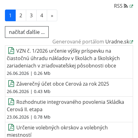
RSS
1
2
3
4
»
načítať ďalšie ...
Generované portálom
Uradne.sk
VZN č. 1/2026 určenie výšky príspevku na
čiastočnú úhradu nákladov v školách a školských
zariadeniach v zriaďovateľskej pôsobnosti obce
26.06.2026
| 0.26 Mb
Záverečný účet obce Cerová za rok 2025
26.06.2026
| 0.43 Mb
Rozhodnutie integrovaného povolenia Skládka
Cerová II. etapa
23.06.2026
| 0.78 Mb
Určenie volebných okrskov a volebných
miestností