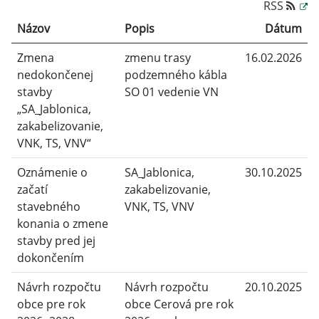
RSS
Názov
Popis
Dátum
Zmena
zmenu trasy
16.02.2026
nedokončenej
podzemného kábla
stavby
SO 01 vedenie VN
„SA_Jablonica,
zakabelizovanie,
VNK, TS, VNV“
Oznámenie o
SA_Jablonica,
30.10.2025
začatí
zakabelizovanie,
stavebného
VNK, TS, VNV
konania o zmene
stavby pred jej
dokončením
Návrh rozpočtu
Návrh rozpočtu
20.10.2025
obce pre rok
obce Cerová pre rok