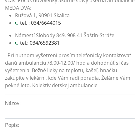
včas. Počas dovolenky akútne stavy ošetria ambulancie
MEDA DVA:
Ružová 1, 90901 Skalica
tel. : 034/6644015
Námestí Slobody 849, 908 41 Šaštín-Stráže
tel.: 034/6592381
Pri nutnom vyšetrení prosím telefonicky kontaktovať
danú ambulanciu /8,00-12,00/ hod a dohodnúť si čas
vyšetrenia. Bežné lieky na teplotu, kašeľ, hnačku
zakúpite v lekárni, kde Vám radi poradia. Želáme Vám
pekné leto. Kolektív detskej ambulancie
Názov:
Popis: