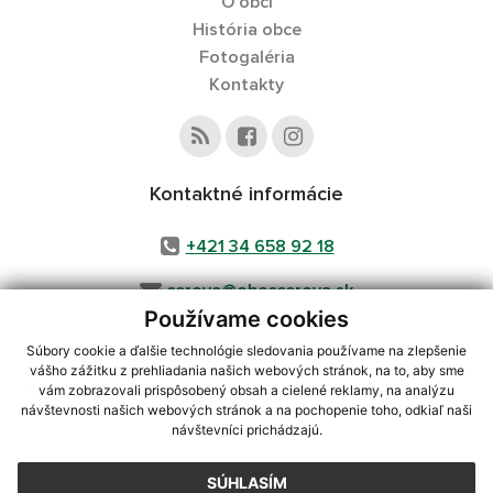
O obci
História obce
Fotogaléria
Kontakty
Kontaktné informácie
+421 34 658 92 18
cerova@obeccerova.sk
Používame cookies
Súbory cookie a ďalšie technológie sledovania používame na zlepšenie
vášho zážitku z prehliadania našich webových stránok, na to, aby sme
využite možnosť získavania aktuálnych informácií s využitím RSS
,
vám zobrazovali prispôsobený obsah a cielené reklamy, na analýzu
CMS systém (redakčný) systém ECHELON 2,
Mapa stránok
,
web portál
,
návštevnosti našich webových stránok a na pochopenie toho, odkiaľ naši
návštevníci prichádzajú.
webhosting
,
webex.digital, s.r.o.
,
domény
,
registrácia domény
,
spoločnosť webex.digital, s.r.o.
,
technický prevádzkovateľ
SÚHLASÍM