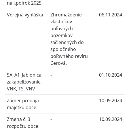
na I.polrok 2025
Verejná vyhláška
Zhromaždenie
06.11.2024
vlastníkov
poľovných
pozemkov
začlenených do
spoločného
poľovného revíru
Cerová.
SA_A1_Jablonica,
-
01.10.2024
zakabelizovanie,
VNK, TS, VNV
Zámer predaja
-
10.09.2024
majetku obce
Zmena č. 3
-
10.09.2024
rozpočtu obce