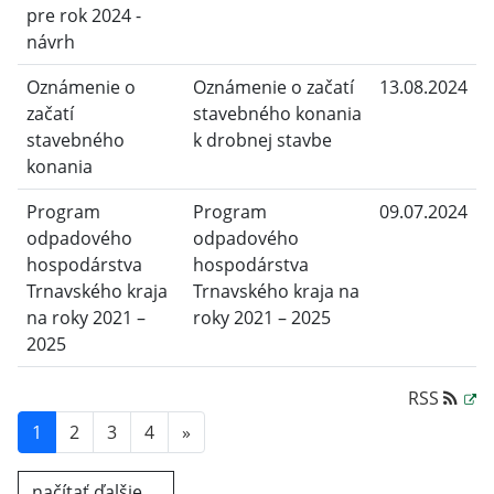
pre rok 2024 -
návrh
Oznámenie o
Oznámenie o začatí
13.08.2024
začatí
stavebného konania
stavebného
k drobnej stavbe
konania
Program
Program
09.07.2024
odpadového
odpadového
hospodárstva
hospodárstva
Trnavského kraja
Trnavského kraja na
na roky 2021 –
roky 2021 – 2025
2025
RSS
1
2
3
4
»
načítať ďalšie ...