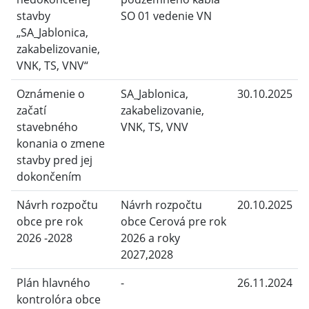
stavby
SO 01 vedenie VN
„SA_Jablonica,
zakabelizovanie,
VNK, TS, VNV“
Oznámenie o
SA_Jablonica,
30.10.2025
začatí
zakabelizovanie,
stavebného
VNK, TS, VNV
konania o zmene
stavby pred jej
dokončením
Návrh rozpočtu
Návrh rozpočtu
20.10.2025
obce pre rok
obce Cerová pre rok
2026 -2028
2026 a roky
2027,2028
Plán hlavného
-
26.11.2024
kontrolóra obce