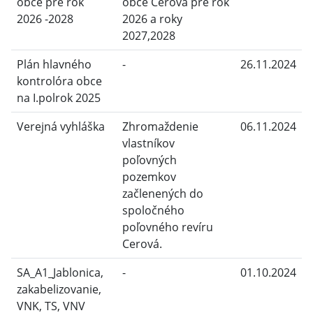
obce pre rok
obce Cerová pre rok
2026 -2028
2026 a roky
2027,2028
Plán hlavného
-
26.11.2024
kontrolóra obce
na I.polrok 2025
Verejná vyhláška
Zhromaždenie
06.11.2024
vlastníkov
poľovných
pozemkov
začlenených do
spoločného
poľovného revíru
Cerová.
SA_A1_Jablonica,
-
01.10.2024
zakabelizovanie,
VNK, TS, VNV