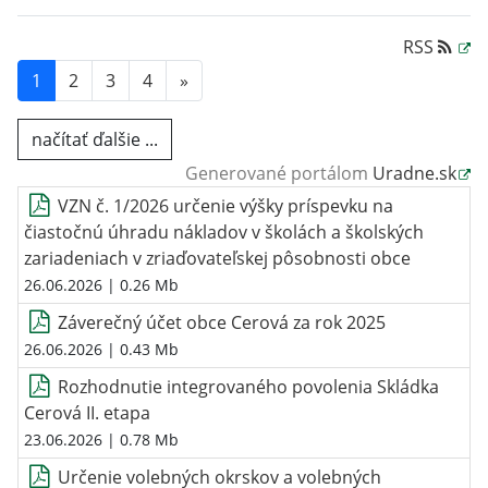
RSS
1
2
3
4
»
načítať ďalšie ...
Generované portálom
Uradne.sk
VZN č. 1/2026 určenie výšky príspevku na
čiastočnú úhradu nákladov v školách a školských
zariadeniach v zriaďovateľskej pôsobnosti obce
26.06.2026
| 0.26 Mb
Záverečný účet obce Cerová za rok 2025
26.06.2026
| 0.43 Mb
Rozhodnutie integrovaného povolenia Skládka
Cerová II. etapa
23.06.2026
| 0.78 Mb
Určenie volebných okrskov a volebných