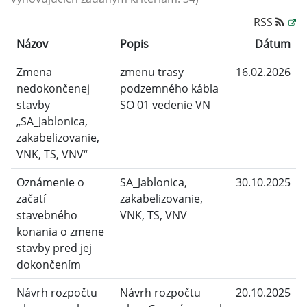
RSS
Názov
Popis
Dátum
Zmena
zmenu trasy
16.02.2026
nedokončenej
podzemného kábla
stavby
SO 01 vedenie VN
„SA_Jablonica,
zakabelizovanie,
VNK, TS, VNV“
Oznámenie o
SA_Jablonica,
30.10.2025
začatí
zakabelizovanie,
stavebného
VNK, TS, VNV
konania o zmene
stavby pred jej
dokončením
Návrh rozpočtu
Návrh rozpočtu
20.10.2025