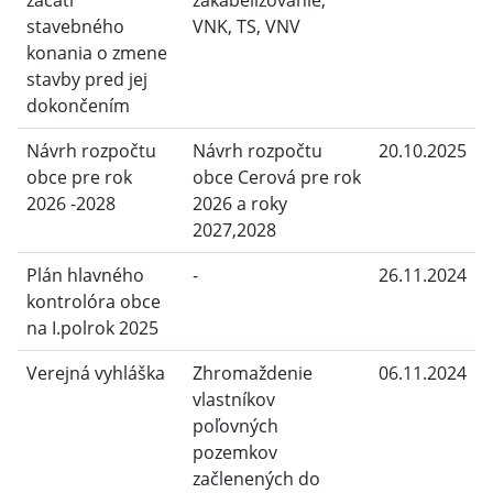
začatí
zakabelizovanie,
stavebného
VNK, TS, VNV
konania o zmene
stavby pred jej
dokončením
Návrh rozpočtu
Návrh rozpočtu
20.10.2025
obce pre rok
obce Cerová pre rok
2026 -2028
2026 a roky
2027,2028
Plán hlavného
-
26.11.2024
kontrolóra obce
na I.polrok 2025
Verejná vyhláška
Zhromaždenie
06.11.2024
vlastníkov
poľovných
pozemkov
začlenených do