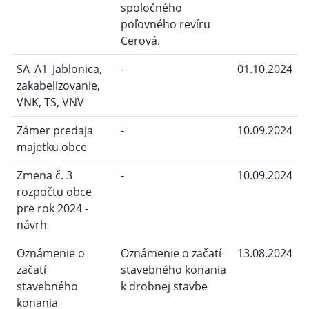
spoločného
poľovného revíru
Cerová.
SA_A1_Jablonica,
-
01.10.2024
zakabelizovanie,
VNK, TS, VNV
Zámer predaja
-
10.09.2024
majetku obce
Zmena č. 3
-
10.09.2024
rozpočtu obce
pre rok 2024 -
návrh
Oznámenie o
Oznámenie o začatí
13.08.2024
začatí
stavebného konania
stavebného
k drobnej stavbe
konania