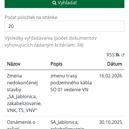
Vyhľadať
Počet položiek na stránke:
Výsledky vyhľadávania (počet dokumentov
vyhovujúcich zadaným kritériám: 34)
RSS
Názov
Popis
Dátum
Zmena
zmenu trasy
16.02.2026
nedokončenej
podzemného kábla
stavby
SO 01 vedenie VN
„SA_Jablonica,
zakabelizovanie,
VNK, TS, VNV“
Oznámenie o
SA_Jablonica,
30.10.2025