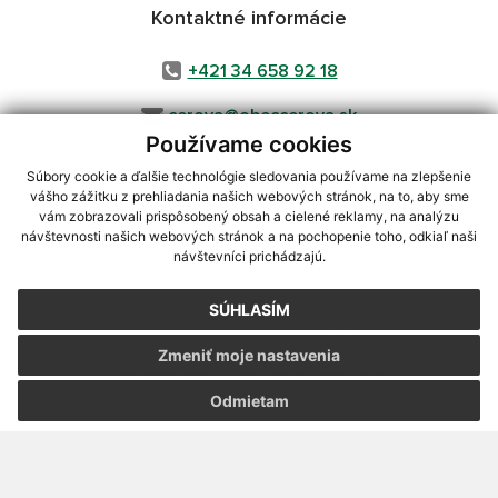
Kontaktné informácie
+421 34 658 92 18
cerova@obeccerova.sk
Používame cookies
Súbory cookie a ďalšie technológie sledovania používame na zlepšenie
vášho zážitku z prehliadania našich webových stránok, na to, aby sme
využite možnosť získavania aktuálnych informácií s využitím RSS
,
vám zobrazovali prispôsobený obsah a cielené reklamy, na analýzu
CMS systém (redakčný) systém ECHELON 2,
Mapa stránok
,
web portál
,
návštevnosti našich webových stránok a na pochopenie toho, odkiaľ naši
návštevníci prichádzajú.
webhosting
,
webex.digital, s.r.o.
,
domény
,
registrácia domény
,
spoločnosť webex.digital, s.r.o.
,
technický prevádzkovateľ
SÚHLASÍM
Posledná aktualizácia:
31.07.2026
Zmeniť moje nastavenia
Vytlačiť stránku
|
Vyhlásenie o prístupnosti
Autorské práva
|
Cookies
Odmietam
webdesign
|