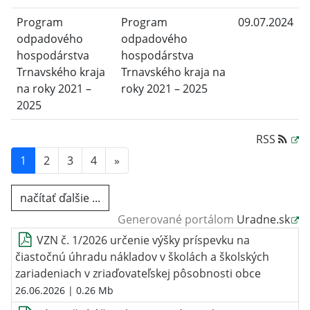
Program
Program
09.07.2024
odpadového
odpadového
hospodárstva
hospodárstva
Trnavského kraja
Trnavského kraja na
na roky 2021 –
roky 2021 – 2025
2025
RSS
1
2
3
4
»
načítať ďalšie ...
Generované portálom
Uradne.sk
VZN č. 1/2026 určenie výšky príspevku na
čiastočnú úhradu nákladov v školách a školských
zariadeniach v zriaďovateľskej pôsobnosti obce
26.06.2026
| 0.26 Mb