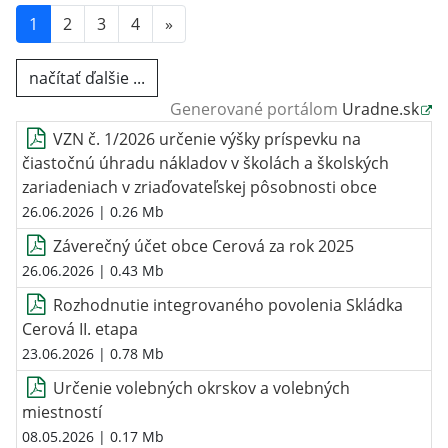
1
2
3
4
»
načítať ďalšie ...
Generované portálom
Uradne.sk
VZN č. 1/2026 určenie výšky príspevku na
čiastočnú úhradu nákladov v školách a školských
zariadeniach v zriaďovateľskej pôsobnosti obce
26.06.2026
| 0.26 Mb
Záverečný účet obce Cerová za rok 2025
26.06.2026
| 0.43 Mb
Rozhodnutie integrovaného povolenia Skládka
Cerová II. etapa
23.06.2026
| 0.78 Mb
Určenie volebných okrskov a volebných
miestností
08.05.2026
| 0.17 Mb