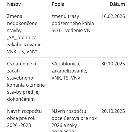
Názov
Popis
Dátum
Zmena
zmenu trasy
16.02.2026
nedokončenej
podzemného kábla
stavby
SO 01 vedenie VN
„SA_Jablonica,
zakabelizovanie,
VNK, TS, VNV“
Oznámenie o
SA_Jablonica,
30.10.2025
začatí
zakabelizovanie,
stavebného
VNK, TS, VNV
konania o zmene
stavby pred jej
dokončením
Návrh rozpočtu
Návrh rozpočtu
20.10.2025
obce pre rok
obce Cerová pre rok
2026 -2028
2026 a roky