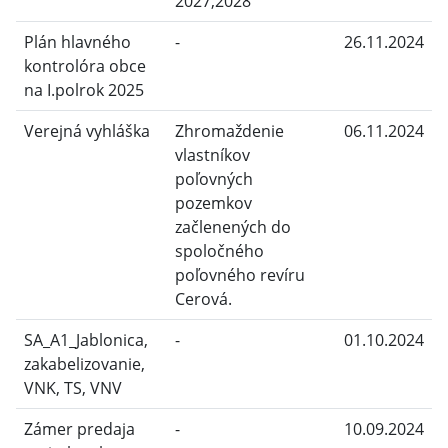
2027,2028
Plán hlavného
-
26.11.2024
kontrolóra obce
na I.polrok 2025
Verejná vyhláška
Zhromaždenie
06.11.2024
vlastníkov
poľovných
pozemkov
začlenených do
spoločného
poľovného revíru
Cerová.
SA_A1_Jablonica,
-
01.10.2024
zakabelizovanie,
VNK, TS, VNV
Zámer predaja
-
10.09.2024