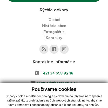
Rýchle odkazy
O obci
História obce
Fotogaléria
Kontakty
Kontaktné informácie
+421 34 658 92 18
cerova@obeccerova.sk
Používame cookies
Súbory cookie a ďalšie technológie sledovania používame na zlepšenie
vášho zážitku z prehliadania našich webových stránok, na to, aby sme
využite možnosť získavania aktuálnych informácií s využitím RSS
,
vám zobrazovali prispôsobený obsah a cielené reklamy, na analýzu