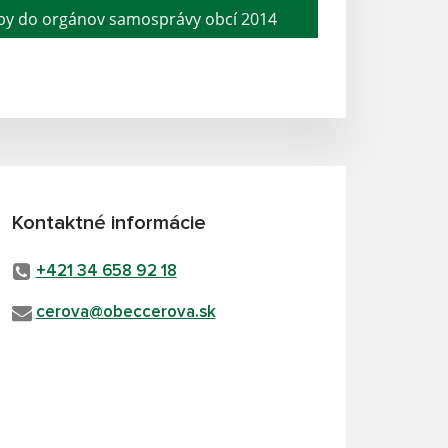
by do orgánov samosprávy obcí 2014
Kontaktné informácie
+421 34 658 92 18
cerova@obeccerova.sk