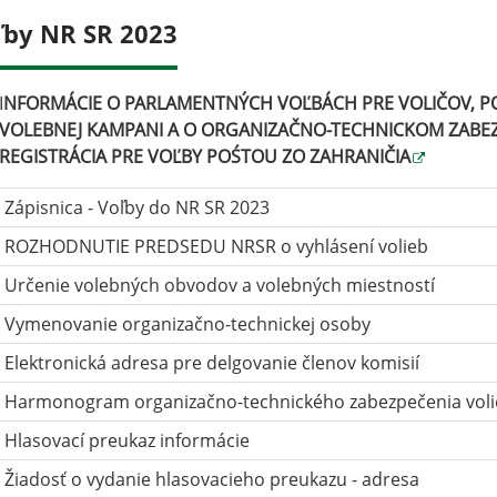
ľby NR SR 2023
I
NFORMÁCIE O PARLAMENTNÝCH VOĽBÁCH PRE VOLIČOV, POL
VOLEBNEJ KAMPANI A O ORGANIZAČNO-TECHNICKOM ZABEZ
REGISTRÁCIA PRE VOĽBY POŚTOU ZO ZAHRANIČIA
Zápisnica - Voľby do NR SR 2023
ROZHODNUTIE PREDSEDU NRSR o vyhlásení volieb
Určenie volebných obvodov a volebných miestností
Vymenovanie organizačno-technickej osoby
Elektronická adresa pre delgovanie členov komisií
Harmonogram organizačno-technického zabezpečenia vol
Hlasovací preukaz informácie
Žiadosť o vydanie hlasovacieho preukazu - adresa