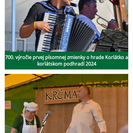
700. výročie prvej písomnej zmienky o hrade Korlátko a
korlátskom podhradí 2024