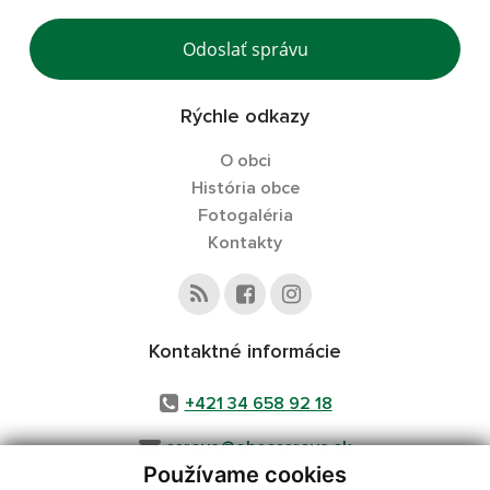
Odoslať správu
Rýchle odkazy
O obci
História obce
Fotogaléria
Kontakty
Kontaktné informácie
+421 34 658 92 18
cerova@obeccerova.sk
Používame cookies